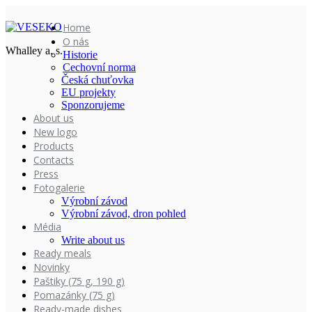
Home
O nás
Whalley a. s.
Historie
Cechovní norma
Česká chuťovka
EU projekty
Sponzorujeme
About us
New logo
Products
Contacts
Press
Fotogalerie
Výrobní závod
Výrobní závod, dron pohled
Média
Write about us
Ready meals
Novinky
Paštiky (75 g, 190 g)
Pomazánky (75 g)
Ready-made dishes