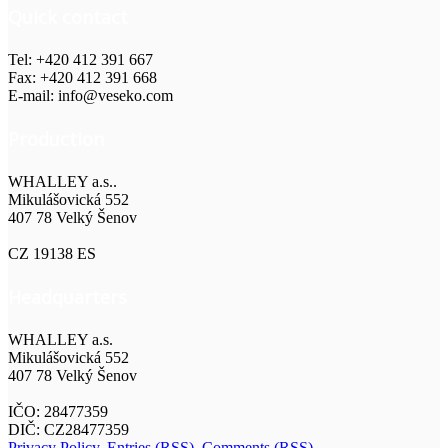
Quick contact
Tel: +420 412 391 667
Fax: +420 412 391 668
E-mail: info@veseko.com
Production
WHALLEY a.s..
Mikulášovická 552
407 78 Velký Šenov
CZ 19138 ES
Headquarters
WHALLEY a.s.
Mikulášovická 552
407 78 Velký Šenov
IČO: 28477359
DIČ: CZ28477359
Privacy Policy
,
Entries (RSS)
,
Comments (RSS)
.