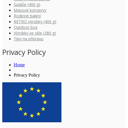
Guláše (400 g)
Masové konzervy
Rodinné balení
RETRO výrobky (400 g)
Outdoor box
Výrobky ve skle (280 g)
Tipy na přípravu
Privacy Policy
Home
Privacy Policy