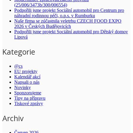
(25/006/3473b/300/006554)
Podpořili jsme projekt Sociální automobil pro Centrum pro
náhradní rodinnou péči, o.p.s. v Rumburku
Naše firma se zúčastnila veletrhu CZECH FOOD EXPO
2026 v Českých Budějovicích
Podpořili jsme projekt Sociální automobil pro Dětský domov
Lipová
Kategorie
@cs
EU projekty
Kalendář akcí
Napsali o nás
Novinky
Sponzorujeme
Tipy na přípravu
Tiskové zprávy
Archiv
Červen 2026