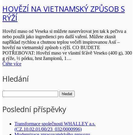
HOVĚZÍ NA VIETNAMSKÝ ZPŮSOB S
RÝŽÍ
Hovězí maso od Veseka si můžete naservírovat jen tak k pečivu a
nebo použít jako ingredienci pro další vaření. Můžete zkusit
například rychlou a chutnou teplou večeři inspirovanou Asií –
hovězí na vietnamský způsob s rýží. CO BUDETE
POTŘEBOVAT: Hovězí maso ve vlastní šťávě Veseko (400 g), 300
g rýže, ½ pórku, hrst žampionů, 1…
Čtěte více
Hledání
Poslední příspěvky
Transformace společnosti WHALLEY a.s.
(CZ.10.02.01/00/23_032/0000996)
Modernizace zpracovatelského provozu