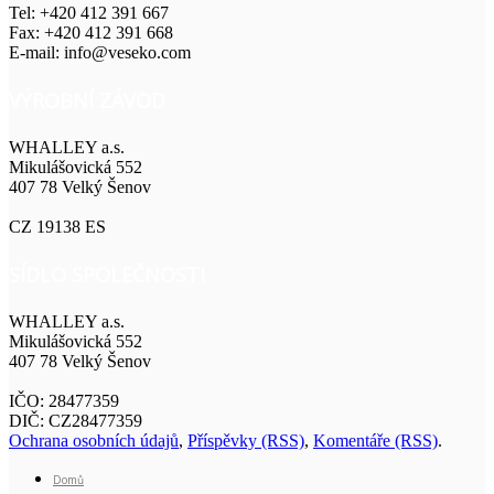
Tel: +420 412 391 667
Fax: +420 412 391 668
E-mail: info@veseko.com
VÝROBNÍ ZÁVOD
WHALLEY a.s.
Mikulášovická 552
407 78 Velký Šenov
CZ 19138 ES
SÍDLO SPOLEČNOSTI
WHALLEY a.s.
Mikulášovická 552
407 78 Velký Šenov
IČO: 28477359
DIČ: CZ28477359
Ochrana osobních údajů
,
Příspěvky (RSS)
,
Komentáře (RSS)
.
Domů