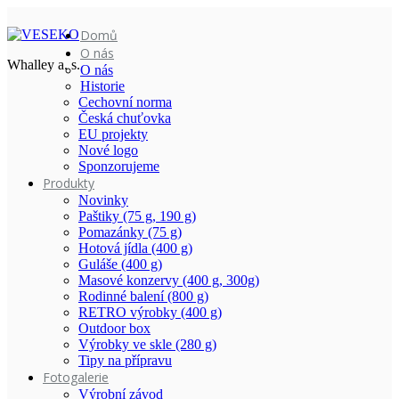
Domů
O nás
Whalley a. s.
O nás
Historie
Cechovní norma
Česká chuťovka
EU projekty
Nové logo
Sponzorujeme
Produkty
Novinky
Paštiky (75 g, 190 g)
Pomazánky (75 g)
Hotová jídla (400 g)
Guláše (400 g)
Masové konzervy (400 g, 300g)
Rodinné balení (800 g)
RETRO výrobky (400 g)
Outdoor box
Výrobky ve skle (280 g)
Tipy na přípravu
Fotogalerie
Výrobní závod