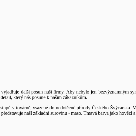
vyjadřuje další posun naší firmy. Aby nebylo jen bezvýznamným sym
 detail, který nás posune k našim zákazníkům.
upů v továrně, vsazené do nedotčené přírody Českého Švýcarska. Modr
 představuje naší základní surovinu - maso. Tmavá barva jako hovězí a 