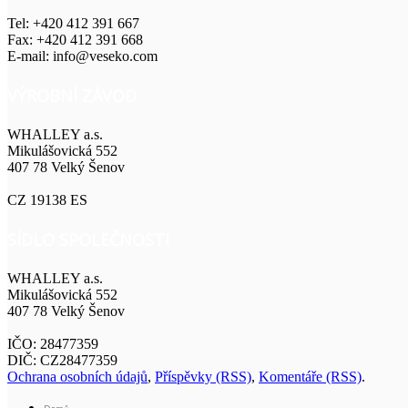
Tel: +420 412 391 667
Fax: +420 412 391 668
E-mail: info@veseko.com
VÝROBNÍ ZÁVOD
WHALLEY a.s.
Mikulášovická 552
407 78 Velký Šenov
CZ 19138 ES
SÍDLO SPOLEČNOSTI
WHALLEY a.s.
Mikulášovická 552
407 78 Velký Šenov
IČO: 28477359
DIČ: CZ28477359
Ochrana osobních údajů
,
Příspěvky (RSS)
,
Komentáře (RSS)
.