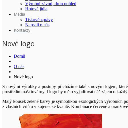
Výrobní závod, dron pohled
Hotová jídla
Média
Tiskové zprávy
Napsali o nás
Kontakty
Nové logo
Domů
O nás
Nové logo
S novými výrobky a postupy přicházíme také s novým logem, které 
prostředím naší továrny. I logo by mělo vyjadřovat náš zájem o každý
Malý kousek zelené barvy je symbolikou ekologických výrobních post
z vlastních vrtů a v kojenecké kvalitě. Kombinace červené a oranžové