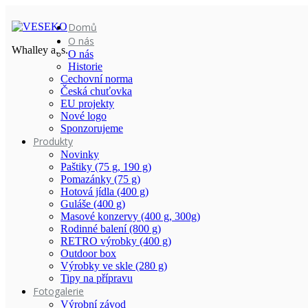
Domů
O nás
Whalley a. s.
O nás
Historie
Cechovní norma
Česká chuťovka
EU projekty
Nové logo
Sponzorujeme
Produkty
Novinky
Paštiky (75 g, 190 g)
Pomazánky (75 g)
Hotová jídla (400 g)
Guláše (400 g)
Masové konzervy (400 g, 300g)
Rodinné balení (800 g)
RETRO výrobky (400 g)
Outdoor box
Výrobky ve skle (280 g)
Tipy na přípravu
Fotogalerie
Výrobní závod