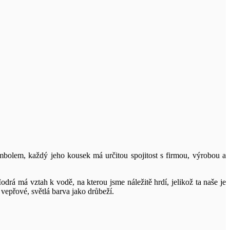
bolem, každý jeho kousek má určitou spojitost s firmou, výrobou a
á má vztah k vodě, na kterou jsme náležitě hrdí, jelikož ta naše je
vepřové, světlá barva jako drůbeží.