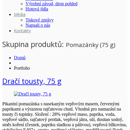
Výrobní závod, dron pohled
Hotová jídla
Média
Tiskové zprávy
Napsali o nás
Kontakty
Skupina produktů:
Pomazánky (75 g)
Domů
Portfolio
Dračí tousty, 75 g
Pikantní pomazánka s nasekaným vepřovým masem, červenými
paprikami a výraznou rajčatovou chutí. Vhodná pro namazání na
tousty či topinky. Složení : 28% vepřové maso, paprika, voda,
vepřové sádlo, rajčatový protlak, vepřová játra, sůl, dusitan sodný,
směs koření (česnek, papriku sladkou a pálivou), vepřová bílkovina,
stabilizátor E407a, aroma, rostlinná vláknina, modifikovaný škrob,