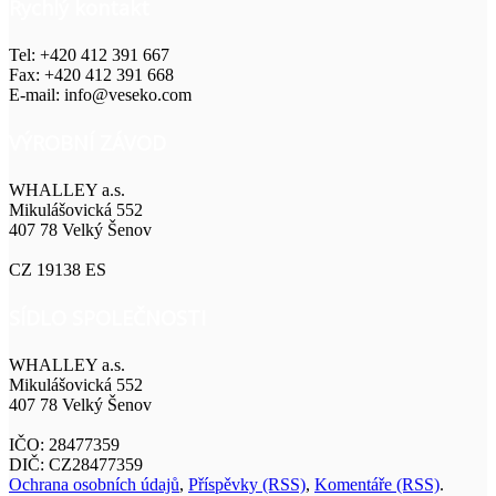
Rychlý kontakt
Tel: +420 412 391 667
Fax: +420 412 391 668
E-mail: info@veseko.com
VÝROBNÍ ZÁVOD
WHALLEY a.s.
Mikulášovická 552
407 78 Velký Šenov
CZ 19138 ES
SÍDLO SPOLEČNOSTI
WHALLEY a.s.
Mikulášovická 552
407 78 Velký Šenov
IČO: 28477359
DIČ: CZ28477359
Ochrana osobních údajů
,
Příspěvky (RSS)
,
Komentáře (RSS)
.