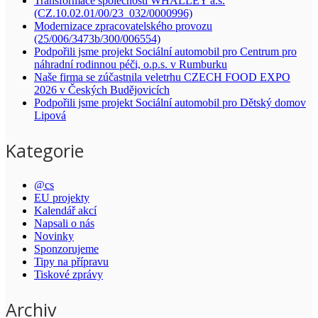
Transformace společnosti WHALLEY a.s.
(CZ.10.02.01/00/23_032/0000996)
Modernizace zpracovatelského provozu
(25/006/3473b/300/006554)
Podpořili jsme projekt Sociální automobil pro Centrum pro
náhradní rodinnou péči, o.p.s. v Rumburku
Naše firma se zúčastnila veletrhu CZECH FOOD EXPO
2026 v Českých Budějovicích
Podpořili jsme projekt Sociální automobil pro Dětský domov
Lipová
Kategorie
@cs
EU projekty
Kalendář akcí
Napsali o nás
Novinky
Sponzorujeme
Tipy na přípravu
Tiskové zprávy
Archiv