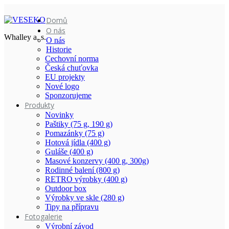
Domů
O nás
Whalley a. s.
O nás
Historie
Cechovní norma
Česká chuťovka
EU projekty
Nové logo
Sponzorujeme
Produkty
Novinky
Paštiky (75 g, 190 g)
Pomazánky (75 g)
Hotová jídla (400 g)
Guláše (400 g)
Masové konzervy (400 g, 300g)
Rodinné balení (800 g)
RETRO výrobky (400 g)
Outdoor box
Výrobky ve skle (280 g)
Tipy na přípravu
Fotogalerie
Výrobní závod