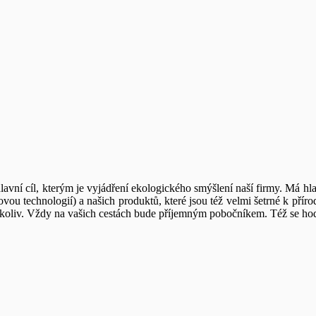
avní cíl, kterým je vyjádření ekologického smýšlení naší firmy. Má hlavn
vou technologií) a našich produktů, které jsou též velmi šetrné k příro
ekoliv. Vždy na vašich cestách bude příjemným pobočníkem. Též se hodí