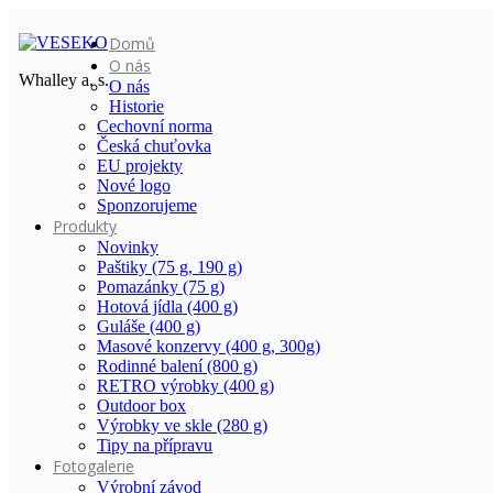
Domů
O nás
Whalley a. s.
O nás
Historie
Cechovní norma
Česká chuťovka
EU projekty
Nové logo
Sponzorujeme
Produkty
Novinky
Paštiky (75 g, 190 g)
Pomazánky (75 g)
Hotová jídla (400 g)
Guláše (400 g)
Masové konzervy (400 g, 300g)
Rodinné balení (800 g)
RETRO výrobky (400 g)
Outdoor box
Výrobky ve skle (280 g)
Tipy na přípravu
Fotogalerie
Výrobní závod