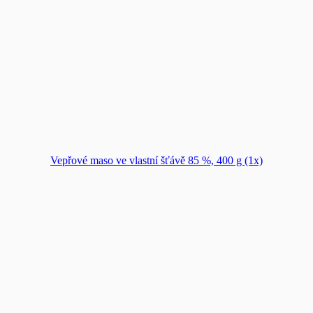
Vepřové maso ve vlastní šťávě 85 %, 400 g (1x)