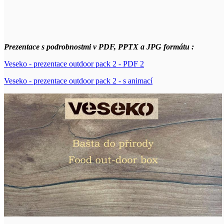
Prezentace s podrobnostmi v PDF, PPTX a JPG formátu :
Veseko - prezentace outdoor pack 2 - PDF 2
Veseko - prezentace outdoor pack 2 - s animací