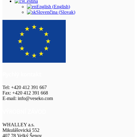
Čeština
English
(
English
)
Slovenčina
(
Slovak
)
Rychlý kontakt
Tel: +420 412 391 667
Fax: +420 412 391 668
E-mail: info@veseko.com
VÝROBNÍ ZÁVOD
WHALLEY a.s.
Mikulášovická 552
407 78 Velký Šenov