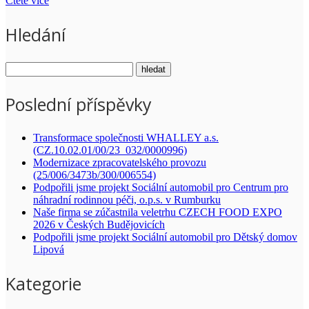
Čtěte více
Hledání
Poslední příspěvky
Transformace společnosti WHALLEY a.s.
(CZ.10.02.01/00/23_032/0000996)
Modernizace zpracovatelského provozu
(25/006/3473b/300/006554)
Podpořili jsme projekt Sociální automobil pro Centrum pro
náhradní rodinnou péči, o.p.s. v Rumburku
Naše firma se zúčastnila veletrhu CZECH FOOD EXPO
2026 v Českých Budějovicích
Podpořili jsme projekt Sociální automobil pro Dětský domov
Lipová
Kategorie