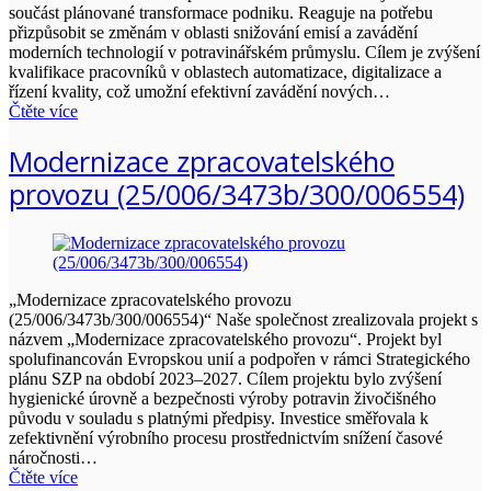
součást plánované transformace podniku. Reaguje na potřebu
přizpůsobit se změnám v oblasti snižování emisí a zavádění
moderních technologií v potravinářském průmyslu. Cílem je zvýšení
kvalifikace pracovníků v oblastech automatizace, digitalizace a
řízení kvality, což umožní efektivní zavádění nových…
Čtěte více
Modernizace zpracovatelského
provozu (25/006/3473b/300/006554)
„Modernizace zpracovatelského provozu
(25/006/3473b/300/006554)“ Naše společnost zrealizovala projekt s
názvem „Modernizace zpracovatelského provozu“. Projekt byl
spolufinancován Evropskou unií a podpořen v rámci Strategického
plánu SZP na období 2023–2027. Cílem projektu bylo zvýšení
hygienické úrovně a bezpečnosti výroby potravin živočišného
původu v souladu s platnými předpisy. Investice směřovala k
zefektivnění výrobního procesu prostřednictvím snížení časové
náročnosti…
Čtěte více