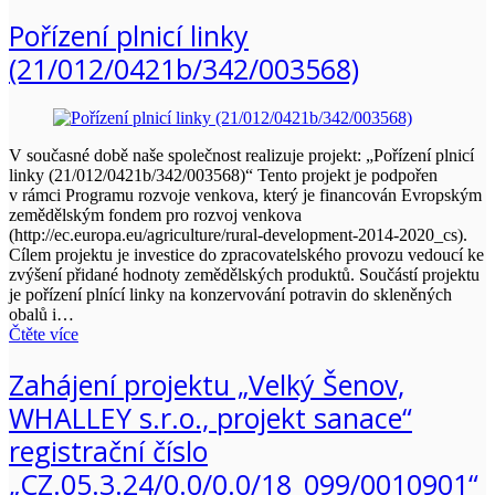
Pořízení plnicí linky
(21/012/0421b/342/003568)
V současné době naše společnost realizuje projekt: „Pořízení plnicí
linky (21/012/0421b/342/003568)“ Tento projekt je podpořen
v rámci Programu rozvoje venkova, který je financován Evropským
zemědělským fondem pro rozvoj venkova
(http://ec.europa.eu/agriculture/rural-development-2014-2020_cs).
Cílem projektu je investice do zpracovatelského provozu vedoucí ke
zvýšení přidané hodnoty zemědělských produktů. Součástí projektu
je pořízení plnící linky na konzervování potravin do skleněných
obalů i…
Čtěte více
Zahájení projektu „Velký Šenov,
WHALLEY s.r.o., projekt sanace“
registrační číslo
„CZ.05.3.24/0.0/0.0/18_099/0010901“