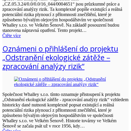
„CZ.05.3.24/0.0/0.0/16_044/0004651“ jsou průzkumné práce a
zpracování analýzy rizik. Ta komplexně popíše existující a reálná
potenciální rizika plynoucí z přítomnosti znečištění, které je
způsobeno bývalým olejovým hospodářstvím ve společnosti
Whalley s.r.o. ve Velkém Šenově. Na základě posouzení budou
stanovena nápravná opatření. Tento projekt…
Čtěte více
Oznámeni o přihlášení do projektu
„Odstranění ekologické zátěže –
zpracování analýzy rizik“
Společnost Whalley s.r.o. tímto oznamuje přistoupení k projektu
„Odstranění ekologické zátěže - zpracování analýzy rizik“ vzhledem
historicky dané nutnosti komplexně popsat existující a reálná
potenciální rizika plynoucí z přítomnosti znečištění, které je
způsobeno bývalým olejovým hospodářstvím ve společnosti
Whalley s.r.o. ve Velkém Šenově. Historie továrny ve Velkém
Šenově se začala psát už v roce 1956, kdy…