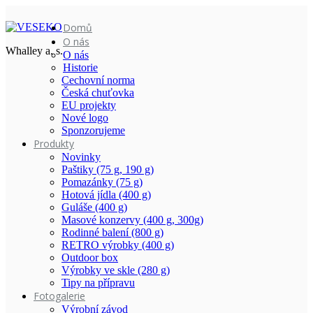
Domů
O nás
Whalley a. s.
O nás
Historie
Cechovní norma
Česká chuťovka
EU projekty
Nové logo
Sponzorujeme
Produkty
Novinky
Paštiky (75 g, 190 g)
Pomazánky (75 g)
Hotová jídla (400 g)
Guláše (400 g)
Masové konzervy (400 g, 300g)
Rodinné balení (800 g)
RETRO výrobky (400 g)
Outdoor box
Výrobky ve skle (280 g)
Tipy na přípravu
Fotogalerie
Výrobní závod