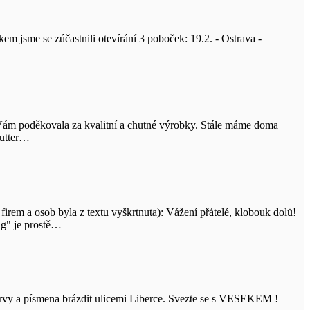
m jsme se zúčastnili otevírání 3 poboček: 19.2. - Ostrava -
ch Vám poděkovala za kvalitní a chutné výrobky. Stále máme doma
Butter…
firem a osob byla z textu vyškrtnuta): Vážení přátelé, klobouk dolů!
 g" je prostě…
barvy a písmena brázdit ulicemi Liberce. Svezte se s VESEKEM !