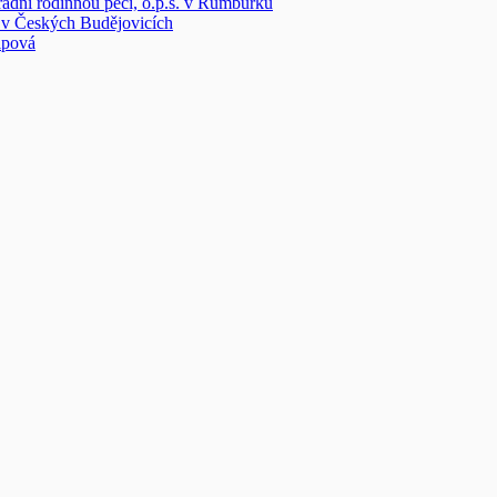
radní rodinnou péči, o.p.s. v Rumburku
v Českých Budějovicích
ipová