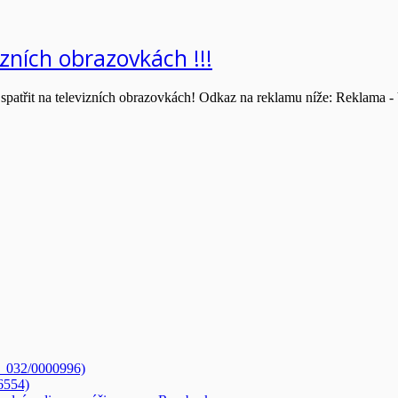
izních obrazovkách !!!
te spatřit na televizních obrazovkách! Odkaz na reklamu níže: Reklam
3_032/0000996)
6554)