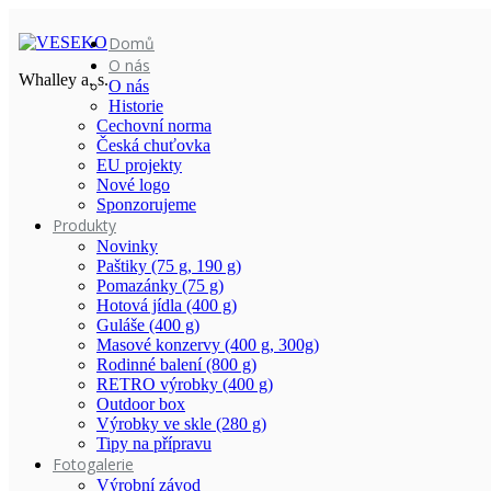
Domů
O nás
Whalley a. s.
O nás
Historie
Cechovní norma
Česká chuťovka
EU projekty
Nové logo
Sponzorujeme
Produkty
Novinky
Paštiky (75 g, 190 g)
Pomazánky (75 g)
Hotová jídla (400 g)
Guláše (400 g)
Masové konzervy (400 g, 300g)
Rodinné balení (800 g)
RETRO výrobky (400 g)
Outdoor box
Výrobky ve skle (280 g)
Tipy na přípravu
Fotogalerie
Výrobní závod