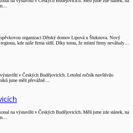
nal na výstavišti v Českých Budějovicích. Měli jsme zde stánek, na
jim…
 příspěvkovou organizaci Dětský domov Lipová u Šluknova. Nový
regionu, kde naše firma sídlí. Díky tomu, že místní firmy neváhaly…
výstavišti v Českých Budějovicích. Letošní ročník navštívilo
ěvníků jsme měli převážně…
icích
nal na výstavišti v Českých Budějovicích. Měli jsme zde stánek, na
jim…