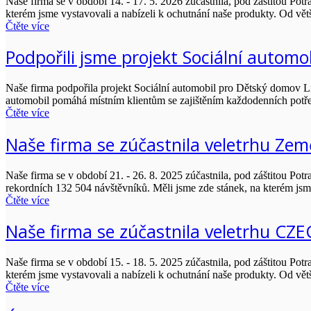
Naše firma se v období 14. - 17. 5. 2026 zúčastnila, pod záštitou 
kterém jsme vystavovali a nabízeli k ochutnání naše produkty. Od vě
Čtěte více
Podpořili jsme projekt Sociální autom
Naše firma podpořila projekt Sociální automobil pro Dětský domov 
automobil pomáhá místním klientům se zajištěním každodenních potřeb
Čtěte více
Naše firma se zúčastnila veletrhu Zem
Naše firma se v období 21. - 26. 8. 2025 zúčastnila, pod záštitou Po
rekordních 132 504 návštěvníků. Měli jsme zde stánek, na kterém jsm
Čtěte více
Naše firma se zúčastnila veletrhu C
Naše firma se v období 15. - 18. 5. 2025 zúčastnila, pod záštitou 
kterém jsme vystavovali a nabízeli k ochutnání naše produkty. Od vě
Čtěte více