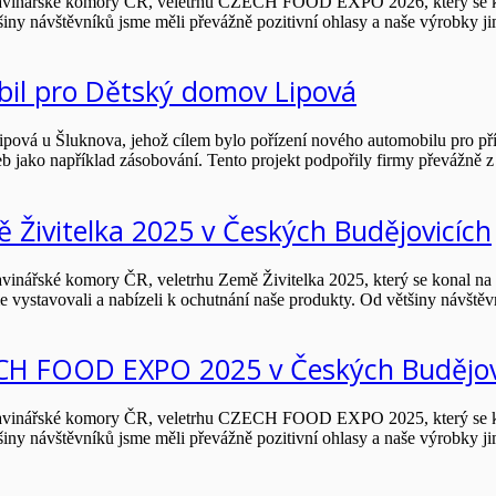
Potravinářské komory ČR, veletrhu CZECH FOOD EXPO 2026, který se ko
tšiny návštěvníků jsme měli převážně pozitivní ohlasy a naše výrobky 
obil pro Dětský domov Lipová
Lipová u Šluknova, jehož cílem bylo pořízení nového automobilu pro
 jako například zásobování. Tento projekt podpořily firmy převážně z 
ě Živitelka 2025 v Českých Budějovicích
travinářské komory ČR, veletrhu Země Živitelka 2025, který se konal na 
e vystavovali a nabízeli k ochutnání naše produkty. Od většiny návšt
ZECH FOOD EXPO 2025 v Českých Budějov
Potravinářské komory ČR, veletrhu CZECH FOOD EXPO 2025, který se ko
tšiny návštěvníků jsme měli převážně pozitivní ohlasy a naše výrobky 