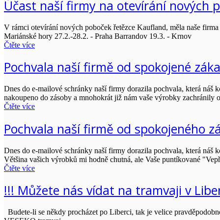
Účast naší firmy na otevírání nových 
V rámci otevírání nových poboček řetězce Kaufland, měla naše firma 
Mariánské hory 27.2.-28.2. - Praha Barrandov 19.3. - Krnov
Čtěte více
Pochvala naší firmě od spokojené záka
Dnes do e-mailové schránky naší firmy dorazila pochvala, která náš 
nakoupeno do zásoby a mnohokrát již nám vaše výrobky zachránily obě
Čtěte více
Pochvala naší firmě od spokojeného z
Dnes do e-mailové schránky naší firmy dorazila pochvala, která náš ko
Většina vašich výrobků mi hodně chutná, ale Vaše puntíkované "Vepř
Čtěte více
!!! Můžete nás vídat na tramvaji v Liberc
Budete-li se někdy procházet po Liberci, tak je velice pravděpodobn