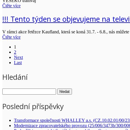
VESEKO tramvaj
Čtěte více
!!! Tento týden se objevujeme na telev
V rámci akce řetězce Kaufland, která se koná 31.7. - 6.8., nás může
Čtěte více
1
2
Next
Last
Hledání
Poslední příspěvky
Transformace společnosti WHALLEY a.s. (CZ.10.02.01/00/2
Modernizace zpracovatelského provozu (25/006/3473b/300/00