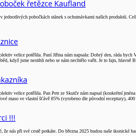
poboček řetězce Kaufland
v jednotlivých pobočkách stánek s ochutnávkami našich produktů. Celke
znice
kolektiv velice potěšila. Paní Jiřina nám napsala: Dobrý den, ráda by
d, když jsme nestihli nebo se nám nechtělo vařit. Je to fajn, hlavně 
ákazníka
lektiv velice potěšila. Pan Petr ze Skutče nám napsal (konkrétní jména 
ové maso ve vlastní šťávě 85% (vyrobeno dle původní receptury), 400
i !!!
é, že nás při své cestě potkáte. Do března 2025 budou naše ikonické 