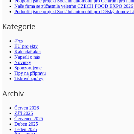
Podpořili jsme projekt Sociální automobil pro Centrum pro náh
Naše firma se zúčastnila veletrhu CZECH FOOD EXPO 2026 
Podpořili jsme projekt Sociální automobil pro Dětský domov L
Kategorie
@cs
EU projekty
Kalendář akcí
Napsali o nás
Novinky
Sponzorujeme
Tipy na přípravu
Tiskové zprávy
Archiv
Červen 2026
Září 2025
Červenec 2025
Duben 2025
Leden 2025