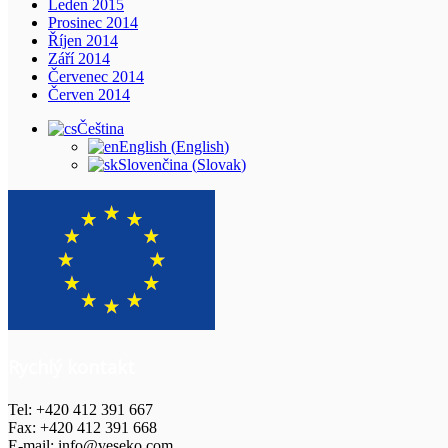
Leden 2015
Prosinec 2014
Říjen 2014
Září 2014
Červenec 2014
Červen 2014
Čeština
English
(
English
)
Slovenčina
(
Slovak
)
Rychlý kontakt
Tel: +420 412 391 667
Fax: +420 412 391 668
E-mail: info@veseko.com