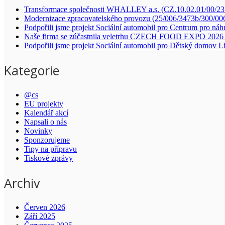
Transformace společnosti WHALLEY a.s. (CZ.10.02.01/00/2
Modernizace zpracovatelského provozu (25/006/3473b/300/00
Podpořili jsme projekt Sociální automobil pro Centrum pro náh
Naše firma se zúčastnila veletrhu CZECH FOOD EXPO 2026 
Podpořili jsme projekt Sociální automobil pro Dětský domov L
Kategorie
@cs
EU projekty
Kalendář akcí
Napsali o nás
Novinky
Sponzorujeme
Tipy na přípravu
Tiskové zprávy
Archiv
Červen 2026
Září 2025