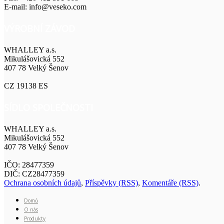
E-mail: info@veseko.com
VÝROBNÍ ZÁVOD
WHALLEY a.s.
Mikulášovická 552
407 78 Velký Šenov
CZ 19138 ES
SÍDLO SPOLEČNOSTI
WHALLEY a.s.
Mikulášovická 552
407 78 Velký Šenov
IČO: 28477359
DIČ: CZ28477359
Ochrana osobních údajů
,
Příspěvky (RSS)
,
Komentáře (RSS)
.
Domů
O nás
Produkty