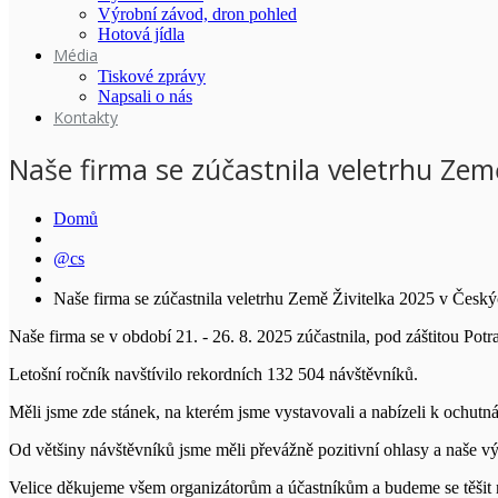
Výrobní závod, dron pohled
Hotová jídla
Média
Tiskové zprávy
Napsali o nás
Kontakty
Naše firma se zúčastnila veletrhu Zem
Domů
@cs
Naše firma se zúčastnila veletrhu Země Živitelka 2025 v Česk
Naše firma se v období 21. - 26. 8. 2025 zúčastnila, pod záštitou Po
Letošní ročník navštívilo rekordních 132 504 návštěvníků.
Měli jsme zde stánek, na kterém jsme vystavovali a nabízeli k ochutn
Od většiny návštěvníků jsme měli převážně pozitivní ohlasy a naše v
Velice děkujeme všem organizátorům a účastníkům a budeme se těšit n