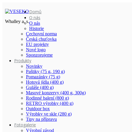
Domů
O nás
Whalley a. s.
O nás
Historie
Cechovní norma
Česká chuťovka
EU projekty
Nové logo
Sponzorujeme
Produkty
Novinky
Paštiky (75 g, 190 g)
Pomazánky (75 g)
Hotová jídla (400 g)
Guláše (400 g)
Masové konzervy (400 g, 300g)
Rodinné balení (800 g)
RETRO výrobky (400 g)
Outdoor box
Výrobky ve skle (280 g)
Tipy na přípravu
Fotogalerie
Výrobní závod