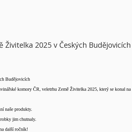
ě Živitelka 2025 v Českých Budějovicích
ých Budějovicích
travinářské komory ČR, veletrhu Země Živitelka 2025, který se konal na
ání naše produkty.
ýrobky jim chutnaly.
a další ročník!