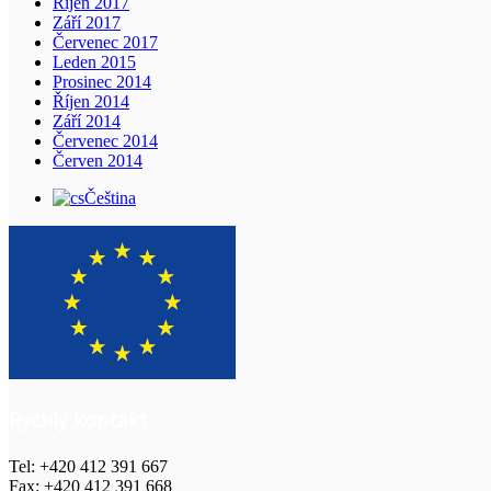
Říjen 2017
Září 2017
Červenec 2017
Leden 2015
Prosinec 2014
Říjen 2014
Září 2014
Červenec 2014
Červen 2014
Čeština
Rychlý kontakt
Tel: +420 412 391 667
Fax: +420 412 391 668