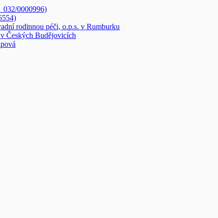
3_032/0000996)
6554)
radní rodinnou péči, o.p.s. v Rumburku
v Českých Budějovicích
ipová