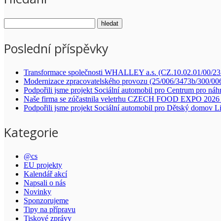
Poslední příspěvky
Transformace společnosti WHALLEY a.s. (CZ.10.02.01/00/2
Modernizace zpracovatelského provozu (25/006/3473b/300/00
Podpořili jsme projekt Sociální automobil pro Centrum pro náh
Naše firma se zúčastnila veletrhu CZECH FOOD EXPO 2026 
Podpořili jsme projekt Sociální automobil pro Dětský domov L
Kategorie
@cs
EU projekty
Kalendář akcí
Napsali o nás
Novinky
Sponzorujeme
Tipy na přípravu
Tiskové zprávy