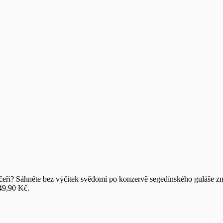
u večeři? Sáhněte bez výčitek svědomí po konzervě segedínského guláš
 49,90 Kč.