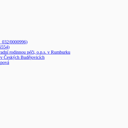
3_032/0000996)
6554)
radní rodinnou péči, o.p.s. v Rumburku
v Českých Budějovicích
ipová