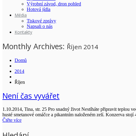
Výrobní závod, dron pohled
Hotová jídla
Média
Tiskové zprávy
Napsali o nás
Kontakty
Monthly Archives:
Říjen 2014
Domů
2014
Říjen
Není čas vyvářet
1.10.2014, Tina, str. 25 Pro snadný život Nestíháte připravit teplo
husté smetanové omáčce a pikantním naloženém zelí. Konzerva stojí
Čtěte více
Hledání