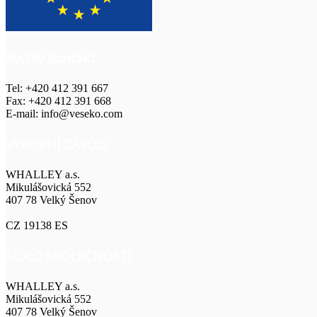
Rychlý kontakt
Tel: +420 412 391 667
Fax: +420 412 391 668
E-mail: info@veseko.com
VÝROBNÍ ZÁVOD
WHALLEY a.s.
Mikulášovická 552
407 78 Velký Šenov
CZ 19138 ES
SÍDLO SPOLEČNOSTI
WHALLEY a.s.
Mikulášovická 552
407 78 Velký Šenov