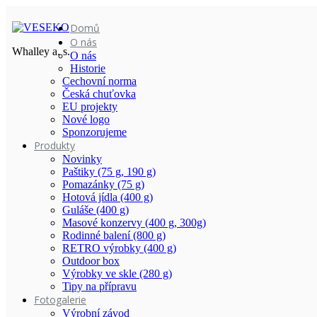
Domů
O nás
Whalley a. s.
O nás
Historie
Cechovní norma
Česká chuťovka
EU projekty
Nové logo
Sponzorujeme
Produkty
Novinky
Paštiky (75 g, 190 g)
Pomazánky (75 g)
Hotová jídla (400 g)
Guláše (400 g)
Masové konzervy (400 g, 300g)
Rodinné balení (800 g)
RETRO výrobky (400 g)
Outdoor box
Výrobky ve skle (280 g)
Tipy na přípravu
Fotogalerie
Výrobní závod