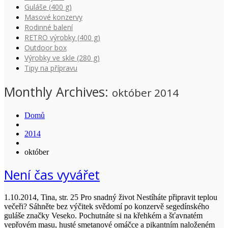
Guláše (400 g)
Masové konzervy
Rodinné balení
RETRO výrobky (400 g)
Outdoor box
Výrobky ve skle (280 g)
Tipy na přípravu
Monthly Archives:
október 2014
Domů
2014
október
Není čas vyvářet
1.10.2014, Tina, str. 25 Pro snadný život Nestíháte připravit teplou
večeři? Sáhněte bez výčitek svědomí po konzervě segedínského
guláše značky Veseko. Pochutnáte si na křehkém a šťavnatém
vepřovém masu, husté smetanové omáčce a pikantním naloženém