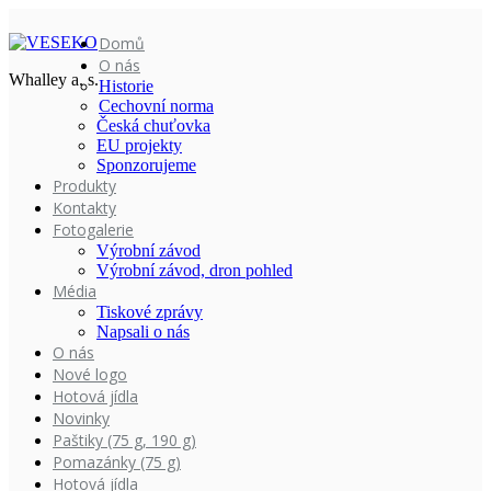
Domů
O nás
Whalley a. s.
Historie
Cechovní norma
Česká chuťovka
EU projekty
Sponzorujeme
Produkty
Kontakty
Fotogalerie
Výrobní závod
Výrobní závod, dron pohled
Média
Tiskové zprávy
Napsali o nás
O nás
Nové logo
Hotová jídla
Novinky
Paštiky (75 g, 190 g)
Pomazánky (75 g)
Hotová jídla