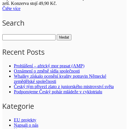
zelí. Konzerva stojí 49,90 Kč.
Čtěte více
Search
Recent Posts
Prohlášení – africký mor prasat (AMP)
Oznámení o změně sídla společnosti
Whalley získalo ocenění kvality potravin Německé
zemědělské společnosti
Český tým přivezl zlato z juniorského mistrovství světa
Podporujeme Český pohár mládeže v cyklotrialu
Kategorie
EU projekty
Napsali o nás