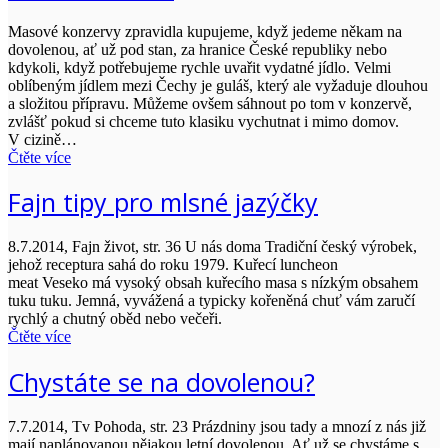
Masové konzervy zpravidla kupujeme, když jedeme někam na
dovolenou, ať už pod stan, za hranice České republiky nebo
kdykoli, když potřebujeme rychle uvařit vydatné jídlo. Velmi
oblíbeným jídlem mezi Čechy je guláš, který ale vyžaduje dlouhou
a složitou přípravu. Můžeme ovšem sáhnout po tom v konzervě,
zvlášť pokud si chceme tuto klasiku vychutnat i mimo domov.
V cizině…
Čtěte více
Fajn tipy pro mlsné jazýčky
8.7.2014, Fajn život, str. 36 U nás doma Tradiční český výrobek,
jehož receptura sahá do roku 1979. Kuřecí luncheon
meat Veseko má vysoký obsah kuřecího masa s nízkým obsahem
tuku tuku. Jemná, vyvážená a typicky kořeněná chuť vám zaručí
rychlý a chutný oběd nebo večeři.
Čtěte více
Chystáte se na dovolenou?
7.7.2014, Tv Pohoda, str. 23 Prázdniny jsou tady a mnozí z nás již
mají naplánovanou nějakou letní dovolenou. Ať už se chystáme s