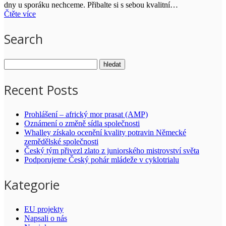
dny u sporáku nechceme. Přibalte si s sebou kvalitní…
Čtěte více
Search
Recent Posts
Prohlášení – africký mor prasat (AMP)
Oznámení o změně sídla společnosti
Whalley získalo ocenění kvality potravin Německé
zemědělské společnosti
Český tým přivezl zlato z juniorského mistrovství světa
Podporujeme Český pohár mládeže v cyklotrialu
Kategorie
EU projekty
Napsali o nás