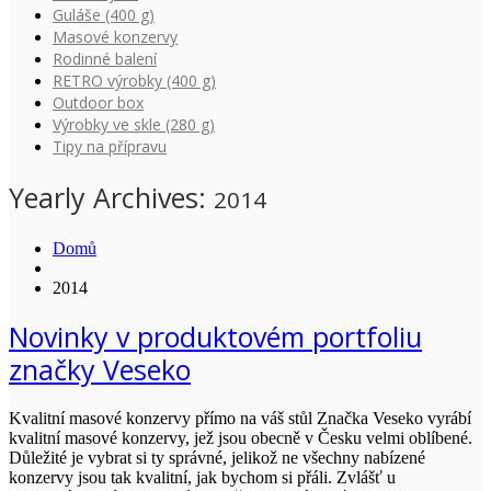
Guláše (400 g)
Masové konzervy
Rodinné balení
RETRO výrobky (400 g)
Outdoor box
Výrobky ve skle (280 g)
Tipy na přípravu
Yearly Archives:
2014
Domů
2014
Novinky v produktovém portfoliu
značky Veseko
Kvalitní masové konzervy přímo na váš stůl Značka Veseko vyrábí
kvalitní masové konzervy, jež jsou obecně v Česku velmi oblíbené.
Důležité je vybrat si ty správné, jelikož ne všechny nabízené
konzervy jsou tak kvalitní, jak bychom si přáli. Zvlášť u