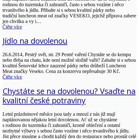
rodinou do tuzemska či zahraničí, často s sebou vozíme i něco
trvanlivého k jídlu. Přibalte si s sebou kvalitní párky nebo
tradiční luncheon meat od značky VESEKO, jejichž příprava zabere
jen chvilku a vy i…
Čtěte více
Jídlo na dovolenou
26.6.2014, Pestrý svět, str. 29 Pestré vaření Chystáte se do kempu
nebo třeba na chatu, kde není možné složitě vařit? Zabalte si s sebou
kvalitní Šenovské lehce zauzené párky nebo drůbeží Luncheon
Meat značky Veseko. Cena za konzervu nepřesahuje 30 Kč.
Čtěte více
Chystáte se na dovolenou? Vsaďte na
kvalitní české potraviny
Letní prázdninové měsíce jsou tady a mnozí z nás již mají
naplánovanou nějakou letní dovolenou. Ať už se chystáme
s rodinou do tuzemska či zahraničí, kromě oblečení a ostatní
nezbytné výbavy s sebou často vozíme i něco trvanlivého k jídlu.
Jíst přece musíme a chodit každý den do restaurace nebo prostát celé