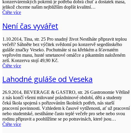
konzervárenských pokrmů je potřeba dobrá chuť a dostatek masa,
jelikož chceme našim nejbližším dopřát kvalitní…
Čtěte více
Není čas vyvářet
1.10.2014, Tina, str. 25 Pro snadný život Nestíháte připravit teplou
večeři? Sáhněte bez výčitek svědomí po konzervě segedínského
guláše značky Veseko. Pochutnáte si na křehkém a šťavnatém
vepřovém masu, husté smetanové omáčce a pikantním naloženém
zelí. Konzerva stojí 49,90 Kč.
Čtěte více
Lahodné guláše od Veseka
26.9.2014, BEVERAGE & GASTRO, str. 26 Gastronomie Většině
z nás končí všemi milované prázdninové období, děti a studenty
čeká škola spojená s pořizováním školních potřeb, nás starší
pracovní povinnosti. Vzhledem k časové vytíženosti, ať už pracovní
nebo studentské, nestíháme často teplé večeře pro sebe nebo svou
rodinu připravit a poohlížíme se po potravinách, které jsou…
Čtěte více