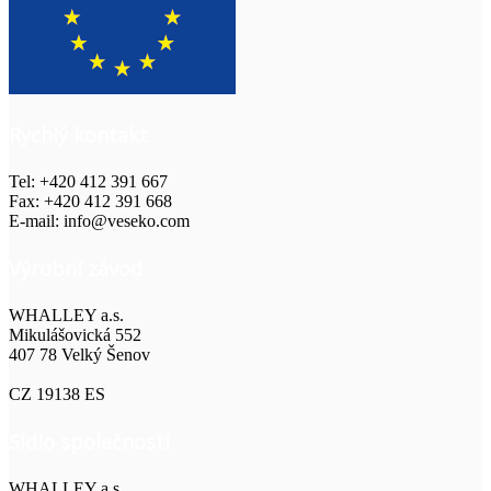
Rychlý kontakt
Tel: +420 412 391 667
Fax: +420 412 391 668
E-mail: info@veseko.com
Výrobní závod
WHALLEY a.s.
Mikulášovická 552
407 78 Velký Šenov
CZ 19138 ES
Sídlo společnosti
WHALLEY a.s.