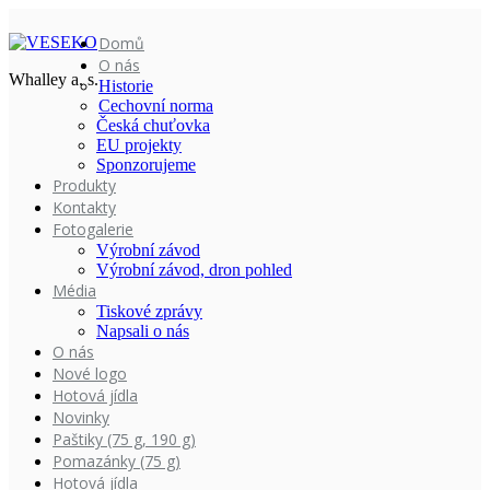
Domů
O nás
Whalley a. s.
Historie
Cechovní norma
Česká chuťovka
EU projekty
Sponzorujeme
Produkty
Kontakty
Fotogalerie
Výrobní závod
Výrobní závod, dron pohled
Média
Tiskové zprávy
Napsali o nás
O nás
Nové logo
Hotová jídla
Novinky
Paštiky (75 g, 190 g)
Pomazánky (75 g)
Hotová jídla