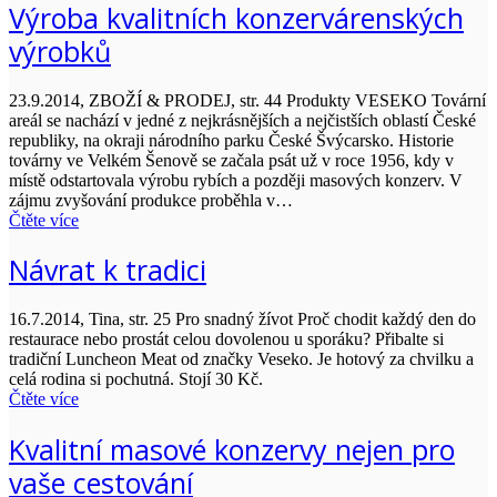
Výroba kvalitních konzervárenských
výrobků
23.9.2014, ZBOŽÍ & PRODEJ, str. 44 Produkty VESEKO Tovární
areál se nachází v jedné z nejkrásnějších a nejčistších oblastí České
republiky, na okraji národního parku České Švýcarsko. Historie
továrny ve Velkém Šenově se začala psát už v roce 1956, kdy v
místě odstartovala výrobu rybích a později masových konzerv. V
zájmu zvyšování produkce proběhla v…
Čtěte více
Návrat k tradici
16.7.2014, Tina, str. 25 Pro snadný žívot Proč chodit každý den do
restaurace nebo prostát celou dovolenou u sporáku? Přibalte si
tradiční Luncheon Meat od značky Veseko. Je hotový za chvilku a
celá rodina si pochutná. Stojí 30 Kč.
Čtěte více
Kvalitní masové konzervy nejen pro
vaše cestování