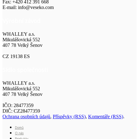
Fax: +420 412 391 668
E-mail: info@veseko.com
Výrobní závod
WHALLEY a.s.
Mikulášovická 552
407 78 Velký Šenov
CZ 19138 ES
Sídlo společnosti
WHALLEY a.s.
Mikulášovická 552
407 78 Velký Šenov
IČO: 28477359
DIČ: CZ28477359
Ochrana osobních údajů
,
Příspěvky (RSS)
,
Komentáře (RSS)
.
Domů
O nás
Produkty