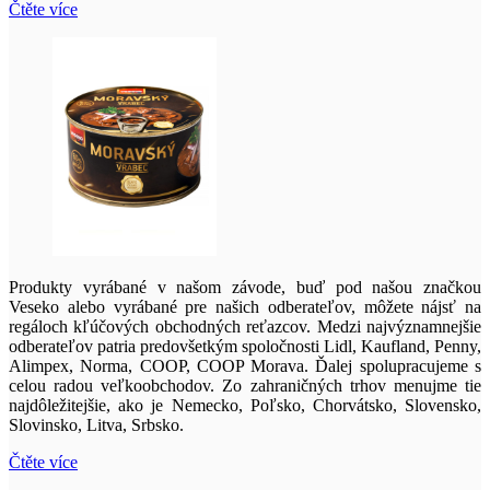
Čtěte více
Produkty vyrábané v našom závode, buď pod našou značkou
Veseko alebo vyrábané pre našich odberateľov, môžete nájsť na
regáloch kľúčových obchodných reťazcov. Medzi najvýznamnejšie
odberateľov patria predovšetkým spoločnosti Lidl, Kaufland, Penny,
Alimpex, Norma, COOP, COOP Morava. Ďalej spolupracujeme s
celou radou veľkoobchodov. Zo zahraničných trhov menujme tie
najdôležitejšie, ako je Nemecko, Poľsko, Chorvátsko, Slovensko,
Slovinsko, Litva, Srbsko.
Čtěte více