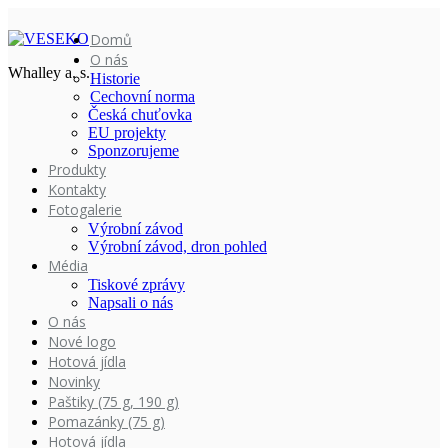
Domů
O nás
Whalley a. s.
Historie
Cechovní norma
Česká chuťovka
EU projekty
Sponzorujeme
Produkty
Kontakty
Fotogalerie
Výrobní závod
Výrobní závod, dron pohled
Média
Tiskové zprávy
Napsali o nás
O nás
Nové logo
Hotová jídla
Novinky
Paštiky (75 g, 190 g)
Pomazánky (75 g)
Hotová jídla