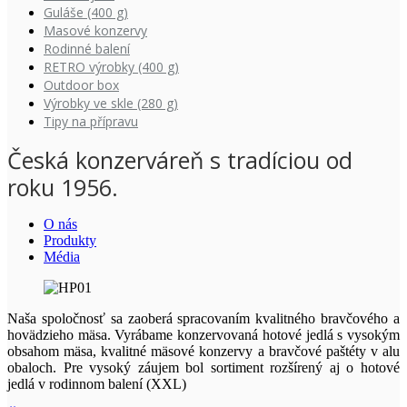
Guláše (400 g)
Masové konzervy
Rodinné balení
RETRO výrobky (400 g)
Outdoor box
Výrobky ve skle (280 g)
Tipy na přípravu
Česká konzerváreň s tradíciou od
roku 1956.
O nás
Produkty
Média
Naša spoločnosť sa zaoberá spracovaním kvalitného bravčového a
hovädzieho mäsa. Vyrábame konzervovaná hotové jedlá s vysokým
obsahom mäsa, kvalitné mäsové konzervy a bravčové paštéty v alu
obaloch. Pre vysoký záujem bol sortiment rozšírený aj o hotové
jedlá v rodinnom balení (XXL)