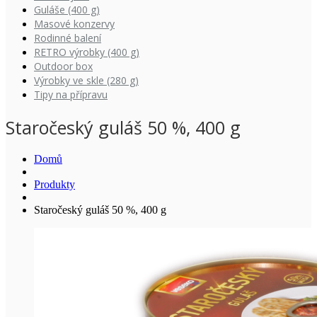
Guláše (400 g)
Masové konzervy
Rodinné balení
RETRO výrobky (400 g)
Outdoor box
Výrobky ve skle (280 g)
Tipy na přípravu
Staročeský guláš 50 %, 400 g
Domů
Produkty
Staročeský guláš 50 %, 400 g