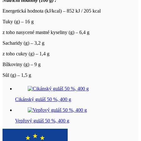
Nutriční hodnoty (100 g) :
Energetická hodnota (kJ/kcal) – 852 kJ / 205 kcal
Tuky (g) – 16 g
z toho nasycené mastné kyseliny (g) – 6,4 g
Sacharidy (g) – 3,2 g
z toho cukry (g) – 1,4 g
Bílkoviny (g) – 9 g
Sůl (g) – 1,5 g
Cikánský guláš 50 %, 400 g
Vepřový guláš 50 %, 400 g