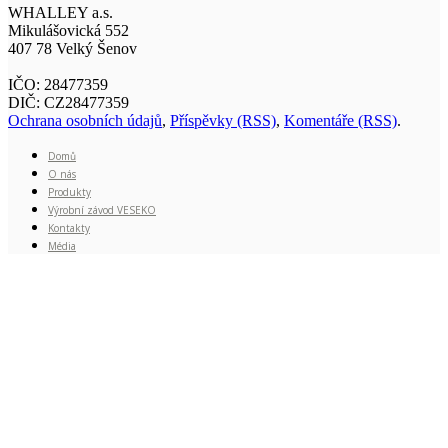
WHALLEY a.s.
Mikulášovická 552
407 78 Velký Šenov
IČO: 28477359
DIČ: CZ28477359
Ochrana osobních údajů
,
Příspěvky (RSS)
,
Komentáře (RSS)
.
Domů
O nás
Produkty
Výrobní závod VESEKO
Kontakty
Média