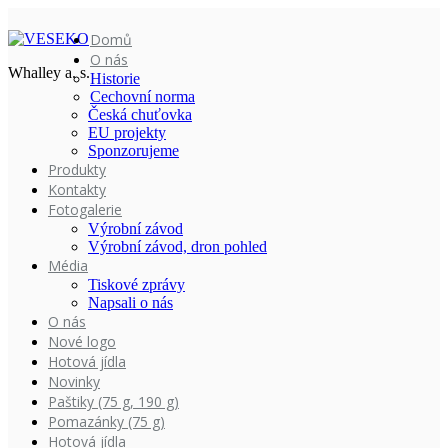
Domů
O nás
Whalley a. s.
Historie
Cechovní norma
Česká chuťovka
EU projekty
Sponzorujeme
Produkty
Kontakty
Fotogalerie
Výrobní závod
Výrobní závod, dron pohled
Média
Tiskové zprávy
Napsali o nás
O nás
Nové logo
Hotová jídla
Novinky
Paštiky (75 g, 190 g)
Pomazánky (75 g)
Hotová jídla