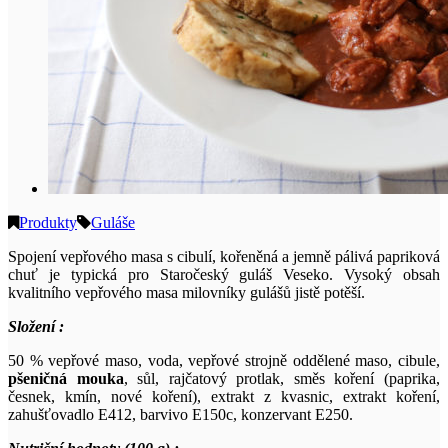
Produkty
Guláše
Spojení vepřového masa s cibulí, kořeněná a jemně pálivá papriková
chuť je typická pro Staročeský guláš Veseko. Vysoký obsah
kvalitního vepřového masa milovníky gulášů jistě potěší.
Složení :
50 % vepřové maso, voda, vepřové strojně oddělené maso, cibule,
pšeničná mouka
, sůl, rajčatový protlak, směs koření (paprika,
česnek, kmín, nové koření), extrakt z kvasnic, extrakt koření,
zahušťovadlo E412, barvivo E150c, konzervant E250.