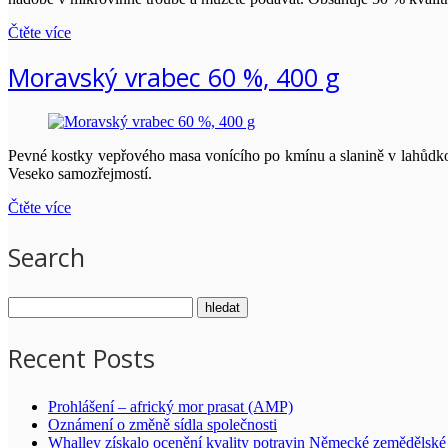
Čtěte více
Moravský vrabec 60 %, 400 g
Pevné kostky vepřového masa vonícího po kmínu a slanině v lahůdk
Veseko samozřejmostí.
Čtěte více
Search
Recent Posts
Prohlášení – africký mor prasat (AMP)
Oznámení o změně sídla společnosti
Whalley získalo ocenění kvality potravin Německé zemědělské 