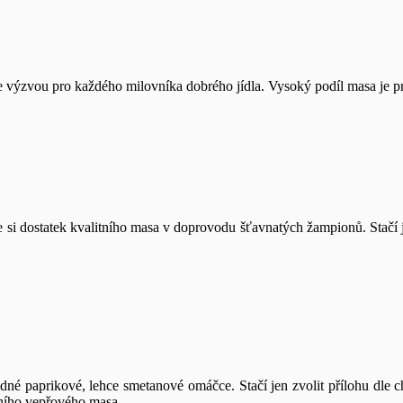
výzvou pro každého milovníka dobrého jídla. Vysoký podíl masa je pr
 si dostatek kvalitního masa v doprovodu šťavnatých žampionů. Stačí j
dné paprikové, lehce smetanové omáčce. Stačí jen zvolit přílohu dle ch
ního vepřového masa.