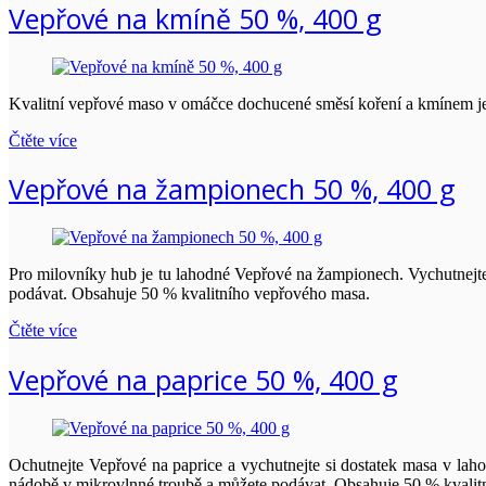
Vepřové na kmíně 50 %, 400 g
Kvalitní vepřové maso v omáčce dochucené směsí koření a kmínem je 
Čtěte více
Vepřové na žampionech 50 %, 400 g
Pro milovníky hub je tu lahodné Vepřové na žampionech. Vychutnejte
podávat. Obsahuje 50 % kvalitního vepřového masa.
Čtěte více
Vepřové na paprice 50 %, 400 g
Ochutnejte Vepřové na paprice a vychutnejte si dostatek masa v laho
nádobě v mikrovlnné troubě a můžete podávat. Obsahuje 50 % kvalit