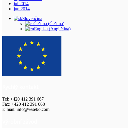
júl 2014
jún 2014
Slovenčina
Čeština
(
Čeština
)
English
(
Angličtina
)
Rychlý kontakt
Tel: +420 412 391 667
Fax: +420 412 391 668
E-mail: info@veseko.com
Výrobní závod