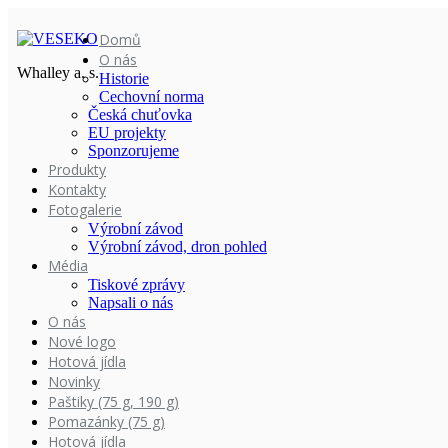
Domů
O nás
Whalley a. s.
Historie
Cechovní norma
Česká chuťovka
EU projekty
Sponzorujeme
Produkty
Kontakty
Fotogalerie
Výrobní závod
Výrobní závod, dron pohled
Média
Tiskové zprávy
Napsali o nás
O nás
Nové logo
Hotová jídla
Novinky
Paštiky (75 g, 190 g)
Pomazánky (75 g)
Hotová jídla