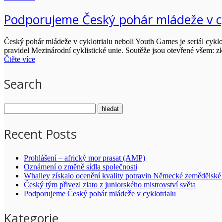
Podporujeme Český pohár mládeže v cy
Český pohár mládeže v cyklotrialu neboli Youth Games je seriál cyklo
pravidel Mezinárodní cyklistické unie. Soutěže jsou otevřené všem:
Čtěte více
Search
Recent Posts
Prohlášení – africký mor prasat (AMP)
Oznámení o změně sídla společnosti
Whalley získalo ocenění kvality potravin Německé zemědělské 
Český tým přivezl zlato z juniorského mistrovství světa
Podporujeme Český pohár mládeže v cyklotrialu
Kategorie