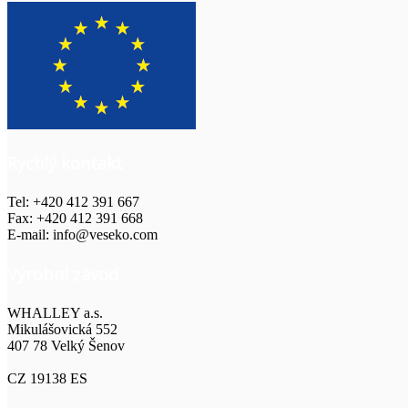
Rychlý kontakt
Tel: +420 412 391 667
Fax: +420 412 391 668
E-mail: info@veseko.com
Výrobní závod
WHALLEY a.s.
Mikulášovická 552
407 78 Velký Šenov
CZ 19138 ES