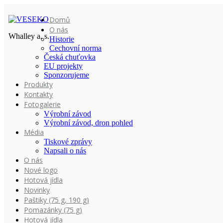
Domů
O nás
Whalley a. s.
Historie
Cechovní norma
Česká chuťovka
EU projekty
Sponzorujeme
Produkty
Kontakty
Fotogalerie
Výrobní závod
Výrobní závod, dron pohled
Média
Tiskové zprávy
Napsali o nás
O nás
Nové logo
Hotová jídla
Novinky
Paštiky (75 g, 190 g)
Pomazánky (75 g)
Hotová jídla