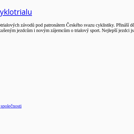
klotrialu
trialových závodů pod patronátem Českého svazu cyklistiky. Přináší dě
 zkušeným jezdcům i novým zájemcům o trialový sport. Nejlepší jezdci
společnosti