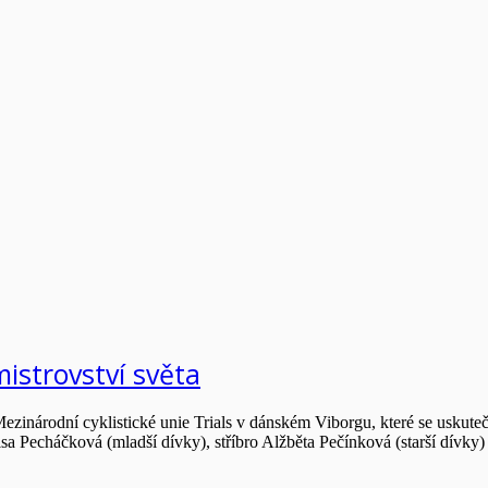
mistrovství světa
 Mezinárodní cyklistické unie Trials v dánském Viborgu, které se uskute
enisa Pecháčková (mladší dívky), stříbro Alžběta Pečínková (starší dívk