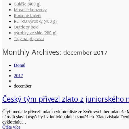
Guláše (400 g)
Masové konzervy
Rodinné balení
RETRO výrobky (400 g)
Outdoor box
Výrobky ve skle (280 g)
Tipy na přípravu
Monthly Archives:
december 2017
Domů
2017
december
Český tým přivezl zlato z juniorského 
Čtyři medaile přivezli mladí cyklotrialisté ze Světových her mládeže
národů slavili úspěchy i v individuálních soutěžích. Zlato získala D
cyklotrialu…
Čtěte více