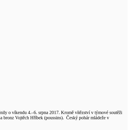
čnily o víkendu 4.–6. srpna 2017. Kromě vítězství v týmové soutěži
y) a bronz Vojtěch Hříbek (poussins). Český pohár mládeže v