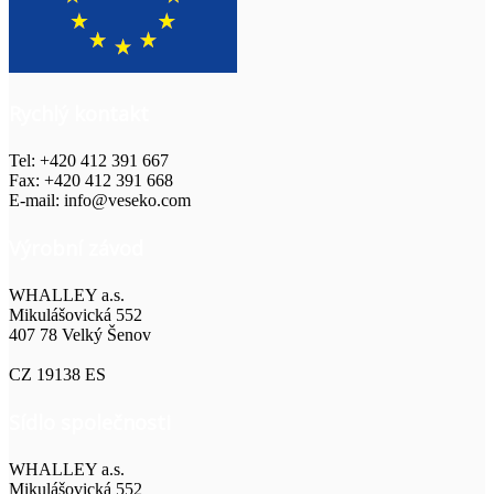
Rychlý kontakt
Tel: +420 412 391 667
Fax: +420 412 391 668
E-mail: info@veseko.com
Výrobní závod
WHALLEY a.s.
Mikulášovická 552
407 78 Velký Šenov
CZ 19138 ES
Sídlo společnosti
WHALLEY a.s.
Mikulášovická 552