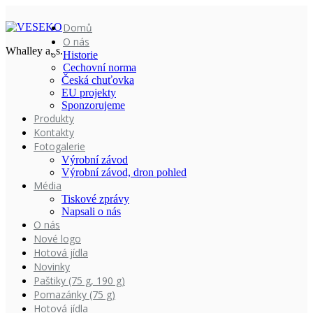
Domů
O nás
Whalley a. s.
Historie
Cechovní norma
Česká chuťovka
EU projekty
Sponzorujeme
Produkty
Kontakty
Fotogalerie
Výrobní závod
Výrobní závod, dron pohled
Média
Tiskové zprávy
Napsali o nás
O nás
Nové logo
Hotová jídla
Novinky
Paštiky (75 g, 190 g)
Pomazánky (75 g)
Hotová jídla