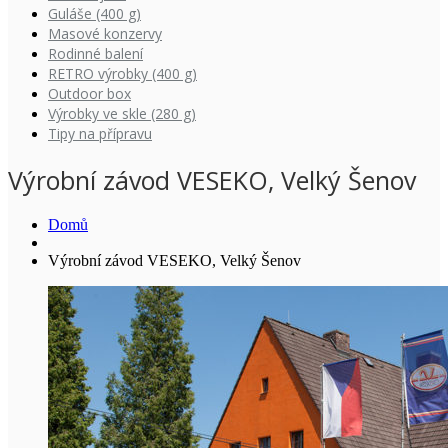
Guláše (400 g)
Masové konzervy
Rodinné balení
RETRO výrobky (400 g)
Outdoor box
Výrobky ve skle (280 g)
Tipy na přípravu
Výrobní závod VESEKO, Velký Šenov
Domů
Výrobní závod VESEKO, Velký Šenov