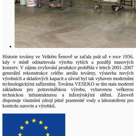
Historie továrny ve Velkém Šenově se začala psát už v roce 1956,
kdy v místě odstartovala výrobu rybích a později masových
konzerv. V zájmu zvyšování produkce proběhla v letech 2001–2007
generální rekonstrukce celého areálu továrny, výstavba nových
výrobních a skladových kapacit a závod byl tak vybaven moderními
technologickými zařízeními. Továrna VESEKO se tím stala moderní
základnou pro potravinářskou výrobu, vybavenou veškerou
technickou infrastrukturou a inženýrskými sítěmi. Zároveň
disponuje vlastními zdroji pitné pramenité vody a laboratořemi pro
kontrolu surovin a výrobků.