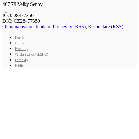
407 78 Velký Šenov
IČO: 28477359
DIČ: CZ28477359
Ochrana osobních údajů
,
Příspěvky (RSS)
,
Komentáře (RSS)
.
Domů
O nás
Produkty
Výrobní závod VESEKO
Kontakty
Média