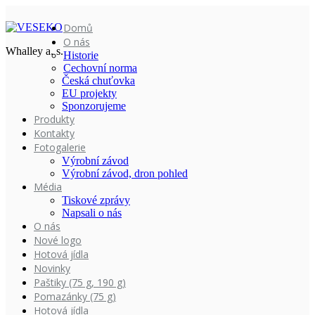
Domů
O nás
Whalley a. s.
Historie
Cechovní norma
Česká chuťovka
EU projekty
Sponzorujeme
Produkty
Kontakty
Fotogalerie
Výrobní závod
Výrobní závod, dron pohled
Média
Tiskové zprávy
Napsali o nás
O nás
Nové logo
Hotová jídla
Novinky
Paštiky (75 g, 190 g)
Pomazánky (75 g)
Hotová jídla