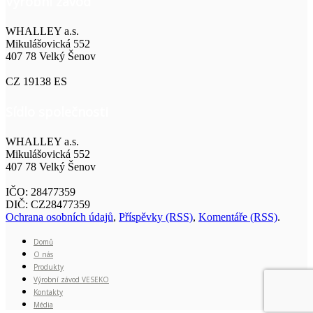
Výrobní závod
WHALLEY a.s.
Mikulášovická 552
407 78 Velký Šenov
CZ 19138 ES
Sídlo společnosti
WHALLEY a.s.
Mikulášovická 552
407 78 Velký Šenov
IČO: 28477359
DIČ: CZ28477359
Ochrana osobních údajů
,
Příspěvky (RSS)
,
Komentáře (RSS)
.
Domů
O nás
Produkty
Výrobní závod VESEKO
Kontakty
Média