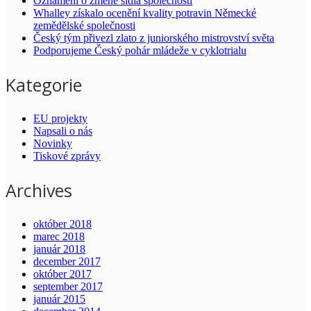
Oznámení o změně sídla společnosti
Whalley získalo ocenění kvality potravin Německé
zemědělské společnosti
Český tým přivezl zlato z juniorského mistrovství světa
Podporujeme Český pohár mládeže v cyklotrialu
Kategorie
EU projekty
Napsali o nás
Novinky
Tiskové zprávy
Archives
október 2018
marec 2018
január 2018
december 2017
október 2017
september 2017
január 2015