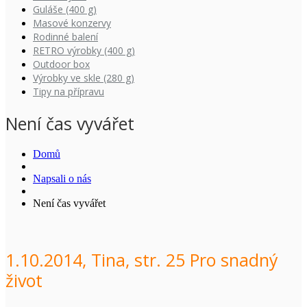
Guláše (400 g)
Masové konzervy
Rodinné balení
RETRO výrobky (400 g)
Outdoor box
Výrobky ve skle (280 g)
Tipy na přípravu
Není čas vyvářet
Domů
Napsali o nás
Není čas vyvářet
1.10.2014, Tina, str. 25 Pro snadný
život