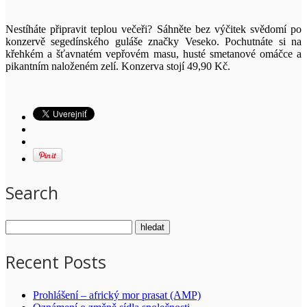
Nestíháte připravit teplou večeři? Sáhněte bez výčitek svědomí po
konzervě segedínského guláše značky Veseko. Pochutnáte si na
křehkém a šťavnatém vepřovém masu, husté smetanové omáčce a
pikantním naloženém zelí. Konzerva stojí 49,90 Kč.
Search
Recent Posts
Prohlášení – africký mor prasat (AMP)