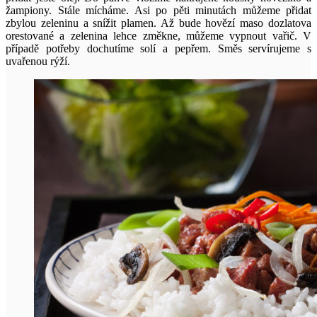
žampiony. Stále mícháme. Asi po pěti minutách můžeme přidat
zbylou zeleninu a snížit plamen. Až bude hovězí maso dozlatova
orestované a zelenina lehce změkne, můžeme vypnout vařič. V
případě potřeby dochutíme solí a pepřem. Směs servírujeme s
uvařenou rýží.