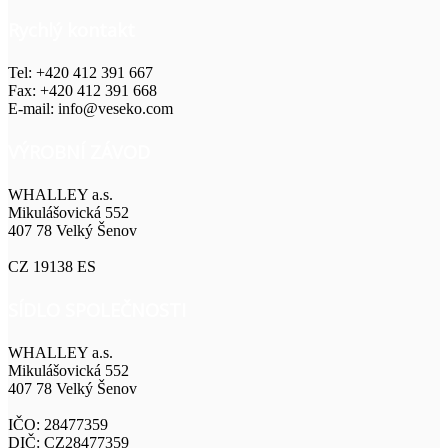
Rychlý kontakt
Tel: +420 412 391 667
Fax: +420 412 391 668
E-mail: info@veseko.com
VÝROBNÍ ZÁVOD
WHALLEY a.s.
Mikulášovická 552
407 78 Velký Šenov
CZ 19138 ES
SÍDLO SPOLEČNOSTI
WHALLEY a.s.
Mikulášovická 552
407 78 Velký Šenov
IČO: 28477359
DIČ: CZ28477359