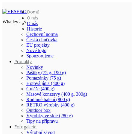
Domů
O nás
Whalley a. s.
O nás
Historie
Cechovní norma
Česká chuťovka
EU projekty
Nové logo
Sponzorujeme
Produkty
Novinky
Paštiky (75 g, 190 g)
Pomazánky (75 g)
Hotová jídla (400 g)
Guláše (400 g)
Masové konzervy (400 g, 300g)
Rodinné balení (800 g)
RETRO výrobky (400 g)
Outdoor box
Výrobky ve skle (280 g)
Tipy na přípravu
Fotogalerie
Výrobní závod