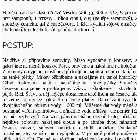
Hovězí maso ve vlastní šťávě Veseko (400 g), 300 g rýže, ½ pórku,
hrst žampionů, 1 mrkev, 1 bílou cibuli, olej (nejlépe sezamový), 2
stroužky česneku, asi 2 cm zázvoru, 1 lžíci kvalitní sójové omáčky,
chilli omáčku dle chuti, sůl, pepř na dochucení
POSTUP:
Nejdříve si připravíme suroviny. Maso vyndáme z konzervy a
nakrájíme na menší kousky. Pórek omyjeme a nakrájíme na kolečka.
Žampiony omyjeme, očistíme a překrojíme napůl a potom nakrájíme
na tenké plátky. Mrkev oškrábeme a nakrájíme na tenké hranolky.
Cibuli rozkrojíme napůl a nakrájíme na tenké plátky. Stroužky
česneku oloupeme a prolisujeme. Zázvor oškrábeme – skvěle to
půjde lžící. Šťávu z něj nejlépe dostaneme také lisem na česnek, ale
můžeme ho rovněž nakrájet na tenké plátky. Dáme vařit rýži do
dvojnásobného objemu vody – 600 ml. Můžeme dát vody méně a
postupně vaření kontrolovat a případně vodu přilévat, ale poměr 1:2
by měl vždy vyjít. Na wok pánvi necháme rozehřát olej, přidáme
nejdříve polovinu nakrájené cibule a po zhruba dvou minutách
česnek, zázvor, sójovou omáčku a chilli omáčku. Důkladně
mícháme, aby se nám nic nepřipálilo. V případě potřeby můžeme
přidat ještě olej. Do pánve vložíme nakrájené kousky hovězího a