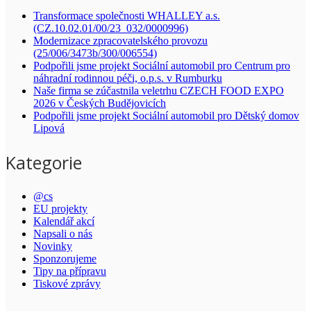
Transformace společnosti WHALLEY a.s.
(CZ.10.02.01/00/23_032/0000996)
Modernizace zpracovatelského provozu
(25/006/3473b/300/006554)
Podpořili jsme projekt Sociální automobil pro Centrum pro
náhradní rodinnou péči, o.p.s. v Rumburku
Naše firma se zúčastnila veletrhu CZECH FOOD EXPO
2026 v Českých Budějovicích
Podpořili jsme projekt Sociální automobil pro Dětský domov
Lipová
Kategorie
@cs
EU projekty
Kalendář akcí
Napsali o nás
Novinky
Sponzorujeme
Tipy na přípravu
Tiskové zprávy