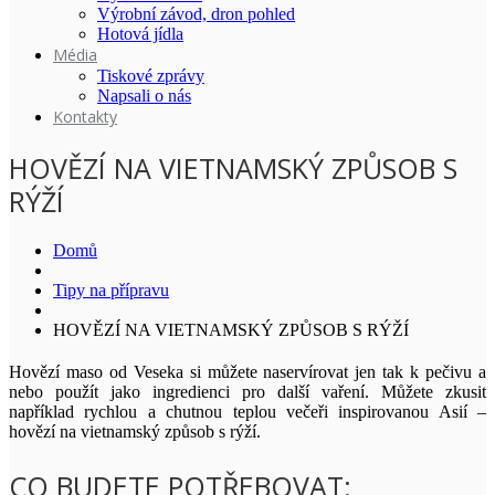
Výrobní závod, dron pohled
Hotová jídla
Média
Tiskové zprávy
Napsali o nás
Kontakty
HOVĚZÍ NA VIETNAMSKÝ ZPŮSOB S
RÝŽÍ
Domů
Tipy na přípravu
HOVĚZÍ NA VIETNAMSKÝ ZPŮSOB S RÝŽÍ
Hovězí maso od Veseka si můžete naservírovat jen tak k pečivu a
nebo použít jako ingredienci pro další vaření. Můžete zkusit
například rychlou a chutnou teplou večeři inspirovanou Asií –
hovězí na vietnamský způsob s rýží.
CO BUDETE POTŘEBOVAT: