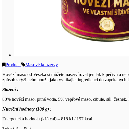
Products
Masové konzervy
Hovězí maso od Veseka si můžete naservírovat jen tak k pečivu a nebo
způsob s rýží nebo použít jako vynikající ingredienci do zapékaných 
Složení :
80% hovězí maso, pitná voda, 5% vepřové maso, cibule, sůl, česnek, 
Nutriční hodnoty (100 g) :
Energetická hodnota (kJ/kcal) – 818 kJ / 197 kcal
Tuky (g) – 25 g