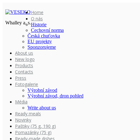
Home
O nás
Whalley a. s.
Historie
Cechovní norma
Česká chuťovka
EU projekty
Sponzorujeme
About us
New logo
Products
Contacts
Press
Fotogalerie
Výrobní závod
Výrobní závod, dron pohled
Média
Write about us
Ready meals
Novinky
Paštiky (75 g, 190 g)
Pomazánky (75 g)
Ready-made dishes