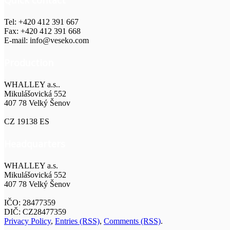
Quick contact
Tel: +420 412 391 667
Fax: +420 412 391 668
E-mail: info@veseko.com
Production
WHALLEY a.s..
Mikulášovická 552
407 78 Velký Šenov
CZ 19138 ES
Headquarters
WHALLEY a.s.
Mikulášovická 552
407 78 Velký Šenov
IČO: 28477359
DIČ: CZ28477359
Privacy Policy
,
Entries (RSS)
,
Comments (RSS)
.