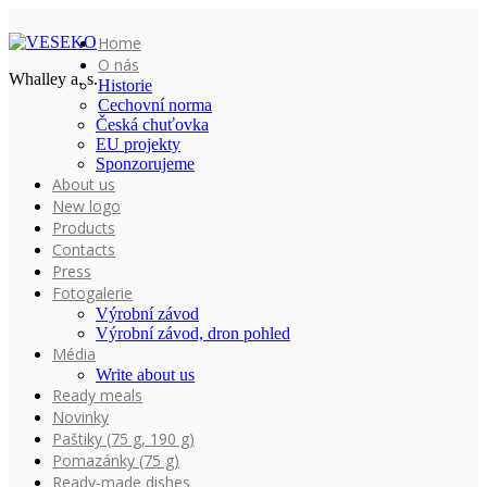
Home
O nás
Whalley a. s.
Historie
Cechovní norma
Česká chuťovka
EU projekty
Sponzorujeme
About us
New logo
Products
Contacts
Press
Fotogalerie
Výrobní závod
Výrobní závod, dron pohled
Média
Write about us
Ready meals
Novinky
Paštiky (75 g, 190 g)
Pomazánky (75 g)
Ready-made dishes