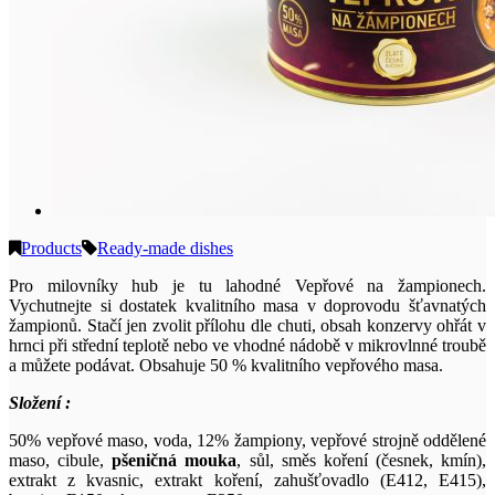
Products
Ready-made dishes
Pro milovníky hub je tu lahodné Vepřové na žampionech.
Vychutnejte si dostatek kvalitního masa v doprovodu šťavnatých
žampionů. Stačí jen zvolit přílohu dle chuti, obsah konzervy ohřát v
hrnci při střední teplotě nebo ve vhodné nádobě v mikrovlnné troubě
a můžete podávat. Obsahuje 50 % kvalitního vepřového masa.
Složení :
50% vepřové maso, voda, 12% žampiony, vepřové strojně oddělené
maso, cibule,
pšeničná mouka
, sůl, směs koření (česnek, kmín),
extrakt z kvasnic, extrakt koření, zahušťovadlo (E412, E415),