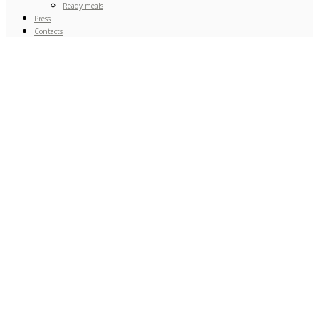
Ready meals
Press
Contacts