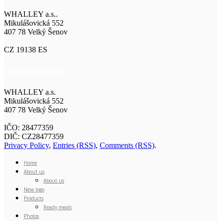
WHALLEY a.s..
Mikulášovická 552
407 78 Velký Šenov
CZ 19138 ES
Headquarters
WHALLEY a.s.
Mikulášovická 552
407 78 Velký Šenov
IČO: 28477359
DIČ: CZ28477359
Privacy Policy
,
Entries (RSS)
,
Comments (RSS)
.
Home
About us
About us
New logo
Products
Ready meals
Photos