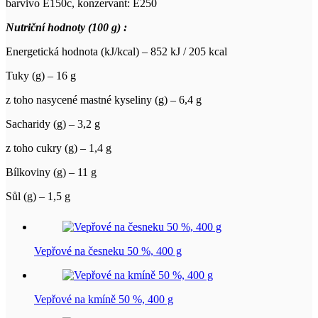
barvivo E150c, konzervant: E250
Nutriční hodnoty (100 g) :
Energetická hodnota (kJ/kcal) – 852 kJ / 205 kcal
Tuky (g) – 16 g
z toho nasycené mastné kyseliny (g) – 6,4 g
Sacharidy (g) – 3,2 g
z toho cukry (g) – 1,4 g
Bílkoviny (g) – 11 g
Sůl (g) – 1,5 g
Vepřové na česneku 50 %, 400 g
Vepřové na kmíně 50 %, 400 g