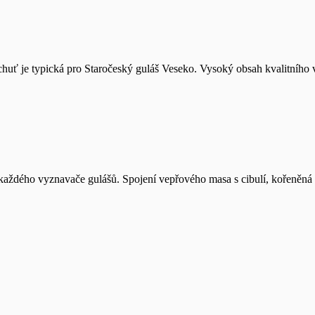
chuť je typická pro Staročeský guláš Veseko. Vysoký obsah kvalitního 
aždého vyznavače gulášů. Spojení vepřového masa s cibulí, kořeněná a 