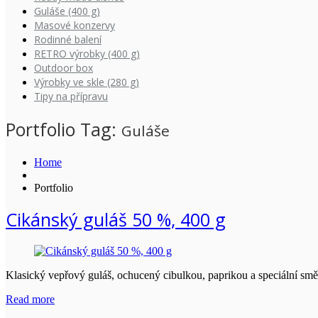
Guláše (400 g)
Masové konzervy
Rodinné balení
RETRO výrobky (400 g)
Outdoor box
Výrobky ve skle (280 g)
Tipy na přípravu
Portfolio Tag:
Guláše
Home
Portfolio
Cikánský guláš 50 %, 400 g
Klasický vepřový guláš, ochucený cibulkou, paprikou a speciální sm
Read more