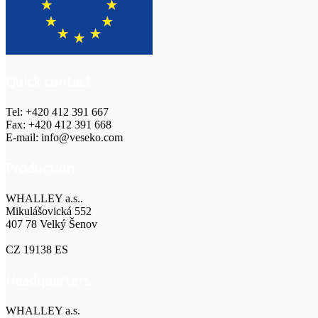
Quick contact
Tel: +420 412 391 667
Fax: +420 412 391 668
E-mail: info@veseko.com
Production
WHALLEY a.s..
Mikulášovická 552
407 78 Velký Šenov
CZ 19138 ES
Headquarters
WHALLEY a.s.