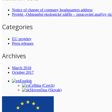
Notice of change of company headquarters address
Projekt „Odstranění ekologické zátěže – zpracování analýzy ri
Categories
EU projekty
Press releases
Archives
March 2018
October 2017
English
Čeština
(
Czech
)
Slovenčina
(
Slovak
)