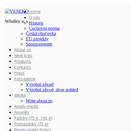
Home
O nás
Whalley a. s.
Historie
Cechovní norma
Česká chuťovka
EU projekty
Sponzorujeme
About us
New logo
Products
Contacts
Press
Fotogalerie
Výrobní závod
Výrobní závod, dron pohled
Média
Write about us
Ready meals
Novinky
Paštiky (75 g, 190 g)
Pomazánky (75 g)
Ready-made dishes