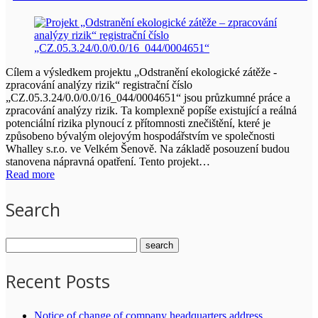
Cílem a výsledkem projektu „Odstranění ekologické zátěže -
zpracování analýzy rizik“ registrační číslo
„CZ.05.3.24/0.0/0.0/16_044/0004651“ jsou průzkumné práce a
zpracování analýzy rizik. Ta komplexně popíše existující a reálná
potenciální rizika plynoucí z přítomnosti znečištění, které je
způsobeno bývalým olejovým hospodářstvím ve společnosti
Whalley s.r.o. ve Velkém Šenově. Na základě posouzení budou
stanovena nápravná opatření. Tento projekt…
Read more
Search
Recent Posts
Notice of change of company headquarters address