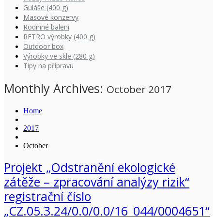
Guláše (400 g)
Masové konzervy
Rodinné balení
RETRO výrobky (400 g)
Outdoor box
Výrobky ve skle (280 g)
Tipy na přípravu
Monthly Archives:
October 2017
Home
2017
October
Projekt „Odstranění ekologické
zátěže – zpracování analýzy rizik“
registrační číslo
„CZ.05.3.24/0.0/0.0/16_044/0004651“