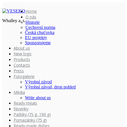
Home
O nás
Whalley a. s.
Historie
Cechovní norma
Česká chuťovka
EU projekty
Sponzorujeme
About us
New logo
Products
Contacts
Press
Fotogalerie
Výrobní závod
Výrobní závod, dron pohled
Média
Write about us
Ready meals
Novinky
Paštiky (75 g, 190 g)
Pomazánky (75 g)
Ready-made dishes