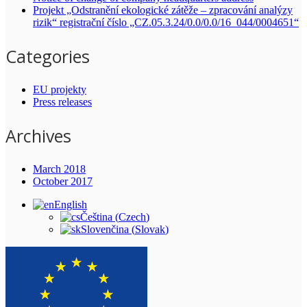
Projekt „Odstranění ekologické zátěže – zpracování analýzy
rizik“ registrační číslo „CZ.05.3.24/0.0/0.0/16_044/0004651“
Categories
EU projekty
Press releases
Archives
March 2018
October 2017
English
Čeština
(
Czech
)
Slovenčina
(
Slovak
)