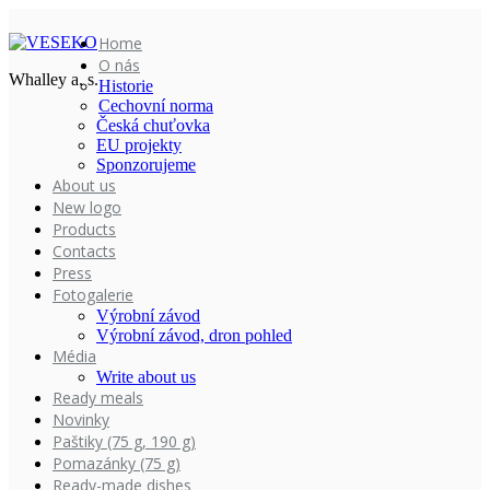
Home
O nás
Whalley a. s.
Historie
Cechovní norma
Česká chuťovka
EU projekty
Sponzorujeme
About us
New logo
Products
Contacts
Press
Fotogalerie
Výrobní závod
Výrobní závod, dron pohled
Média
Write about us
Ready meals
Novinky
Paštiky (75 g, 190 g)
Pomazánky (75 g)
Ready-made dishes