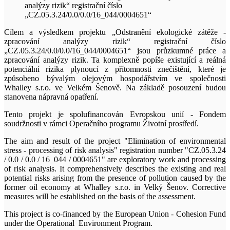
Cílem a výsledkem projektu „Odstranění ekologické zátěže -
zpracování analýzy rizik“ registrační číslo
„CZ.05.3.24/0.0/0.0/16_044/0004651“ jsou průzkumné práce a
zpracování analýzy rizik. Ta komplexně popíše existující a reálná
potenciální rizika plynoucí z přítomnosti znečištění, které je
způsobeno bývalým olejovým hospodářstvím ve společnosti
Whalley s.r.o. ve Velkém Šenově. Na základě posouzení budou
stanovena nápravná opatření.
Tento projekt je spolufinancován Evropskou unií - Fondem
soudržnosti v rámci Operačního programu Životní prostředí.
The aim and result of the project "Elimination of environmental
stress - processing of risk analysis" registration number "CZ.05.3.24
/ 0.0 / 0.0 / 16_044 / ‎0004651" are exploratory work and processing
of risk analysis. It comprehensively describes the existing and real
potential risks arising from the presence of pollution caused by the
former oil economy at Whalley s.r.o. in Velký Šenov. Corrective
measures will be established on the basis of the assessment.
This project is co-financed by the European Union - Cohesion Fund
under the Operational Environment Program.