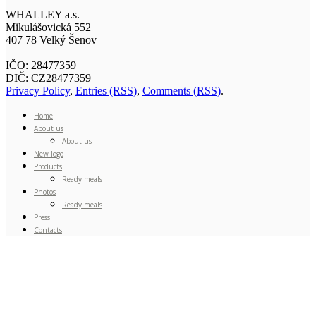
WHALLEY a.s.
Mikulášovická 552
407 78 Velký Šenov
IČO: 28477359
DIČ: CZ28477359
Privacy Policy
,
Entries (RSS)
,
Comments (RSS)
.
Home
About us
About us
New logo
Products
Ready meals
Photos
Ready meals
Press
Contacts