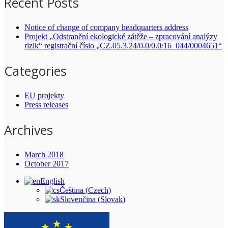
Recent Posts
Notice of change of company headquarters address
Projekt „Odstranění ekologické zátěže – zpracování analýzy
rizik“ registrační číslo „CZ.05.3.24/0.0/0.0/16_044/0004651“
Categories
EU projekty
Press releases
Archives
March 2018
October 2017
English
Čeština
(
Czech
)
Slovenčina
(
Slovak
)