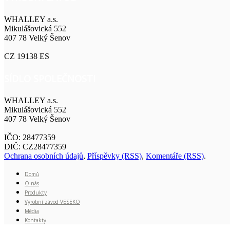
WHALLEY a.s.
Mikulášovická 552
407 78 Velký Šenov
CZ 19138 ES
SÍDLO SPOLEČNOSTI
WHALLEY a.s.
Mikulášovická 552
407 78 Velký Šenov
IČO: 28477359
DIČ: CZ28477359
Ochrana osobních údajů
,
Příspěvky (RSS)
,
Komentáře (RSS)
.
Domů
O nás
Produkty
Výrobní závod VESEKO
Média
Kontakty