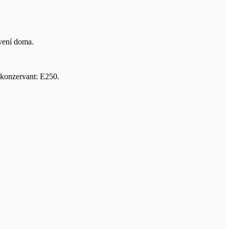
tvení doma.
1 konzervant: E250.