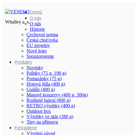
Domů
O nás
Whalley a. s.
O nás
Historie
Cechovní norma
Česká chuťovka
EU projekty
Nové logo
Sponzorujeme
Produkty
Novinky
Paštiky (75 g, 190 g)
Pomazánky (75 g)
Hotová jídla (400 g)
Guláše (400 g)
Masové konzervy (400 g, 300g)
Rodinné balení (800 g)
RETRO výrobky (400 g)
Outdoor box
Výrobky ve skle (280 g)
Tipy na přípravu
Fotogalerie
Výrobní závod