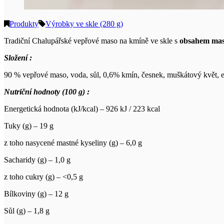
Produkty
Výrobky ve skle (280 g)
Tradiční Chalupářské vepřové maso na kmíně ve skle s
obsahem ma
Složení :
90 % vepřové maso, voda, sůl, 0,6% kmín, česnek, muškátový květ, ext
Nutriční hodnoty (100 g) :
Energetická hodnota (kJ/kcal) – 926 kJ / 223 kcal
Tuky (g) – 19 g
z toho nasycené mastné kyseliny (g) – 6,0 g
Sacharidy (g) – 1,0 g
z toho cukry (g) – <0,5 g
Bílkoviny (g) – 12 g
Sůl (g) – 1,8 g