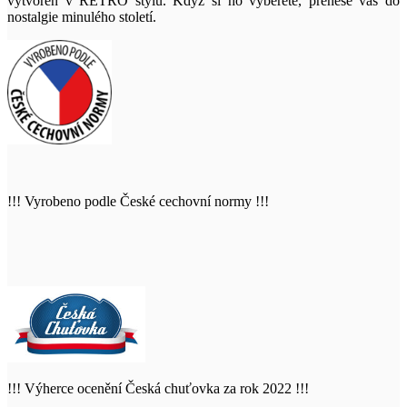
vytvořen v RETRO stylu. Když si ho vyberete, přenese vás do
nostalgie minulého století.
!!! Vyrobeno podle České cechovní normy !!!
!!! Výherce ocenění Česká chuťovka za rok 2022 !!!