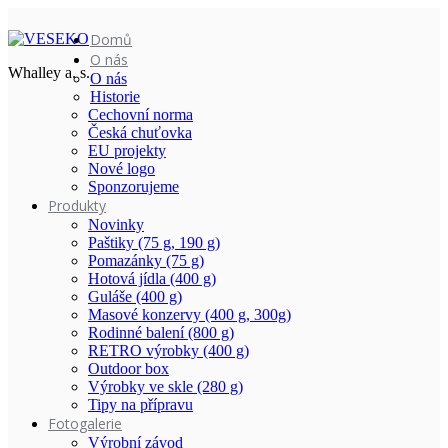
Domů
O nás
Whalley a. s.
O nás
Historie
Cechovní norma
Česká chuťovka
EU projekty
Nové logo
Sponzorujeme
Produkty
Novinky
Paštiky (75 g, 190 g)
Pomazánky (75 g)
Hotová jídla (400 g)
Guláše (400 g)
Masové konzervy (400 g, 300g)
Rodinné balení (800 g)
RETRO výrobky (400 g)
Outdoor box
Výrobky ve skle (280 g)
Tipy na přípravu
Fotogalerie
Výrobní závod