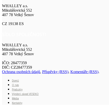
WHALLEY a.s.
Mikulášovická 552
407 78 Velký Šenov
CZ 19138 ES
SÍDLO SPOLEČNOSTI
WHALLEY a.s.
Mikulášovická 552
407 78 Velký Šenov
IČO: 28477359
DIČ: CZ28477359
Ochrana osobních údajů
,
Příspěvky (RSS)
,
Komentáře (RSS)
.
Domů
O nás
Produkty
Výrobní závod VESEKO
Média
Kontakty