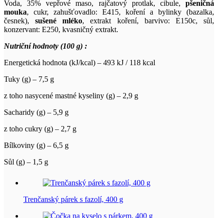
Voda, 35% vepřové maso, rajčatový protlak, cibule,
pšeničná
mouka
, cukr, zahušťovadlo: E415, koření a bylinky (bazalka,
česnek),
sušené mléko
, extrakt koření, barvivo: E150c, sůl,
konzervant: E250, kvasničný extrakt.
Nutriční hodnoty (100 g) :
Energetická hodnota (kJ/kcal) – 493 kJ / 118 kcal
Tuky (g) – 7,5 g
z toho nasycené mastné kyseliny (g) – 2,9 g
Sacharidy (g) – 5,9 g
z toho cukry (g) – 2,7 g
Bílkoviny (g) – 6,5 g
Sůl (g) – 1,5 g
Trenčanský párek s fazolí, 400 g