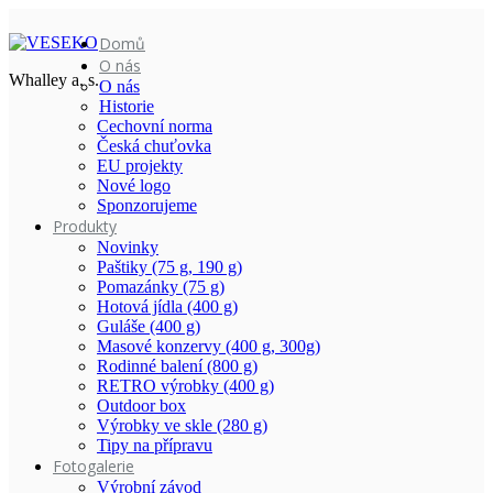
Domů
O nás
Whalley a. s.
O nás
Historie
Cechovní norma
Česká chuťovka
EU projekty
Nové logo
Sponzorujeme
Produkty
Novinky
Paštiky (75 g, 190 g)
Pomazánky (75 g)
Hotová jídla (400 g)
Guláše (400 g)
Masové konzervy (400 g, 300g)
Rodinné balení (800 g)
RETRO výrobky (400 g)
Outdoor box
Výrobky ve skle (280 g)
Tipy na přípravu
Fotogalerie
Výrobní závod