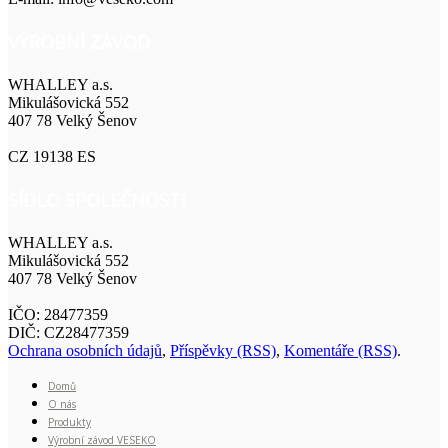
VÝROBNÍ ZÁVOD
WHALLEY a.s.
Mikulášovická 552
407 78 Velký Šenov
CZ 19138 ES
SÍDLO SPOLEČNOSTI
WHALLEY a.s.
Mikulášovická 552
407 78 Velký Šenov
IČO: 28477359
DIČ: CZ28477359
Ochrana osobních údajů
,
Příspěvky (RSS)
,
Komentáře (RSS)
.
Domů
O nás
Produkty
Výrobní závod VESEKO