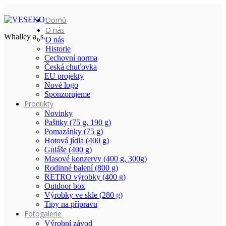
Domů
O nás
Whalley a. s.
O nás
Historie
Cechovní norma
Česká chuťovka
EU projekty
Nové logo
Sponzorujeme
Produkty
Novinky
Paštiky (75 g, 190 g)
Pomazánky (75 g)
Hotová jídla (400 g)
Guláše (400 g)
Masové konzervy (400 g, 300g)
Rodinné balení (800 g)
RETRO výrobky (400 g)
Outdoor box
Výrobky ve skle (280 g)
Tipy na přípravu
Fotogalerie
Výrobní závod