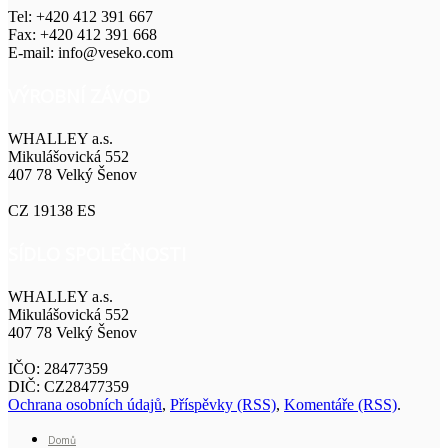
Tel: +420 412 391 667
Fax: +420 412 391 668
E-mail: info@veseko.com
VÝROBNÍ ZÁVOD
WHALLEY a.s.
Mikulášovická 552
407 78 Velký Šenov
CZ 19138 ES
SÍDLO SPOLEČNOSTI
WHALLEY a.s.
Mikulášovická 552
407 78 Velký Šenov
IČO: 28477359
DIČ: CZ28477359
Ochrana osobních údajů
,
Příspěvky (RSS)
,
Komentáře (RSS)
.
Domů