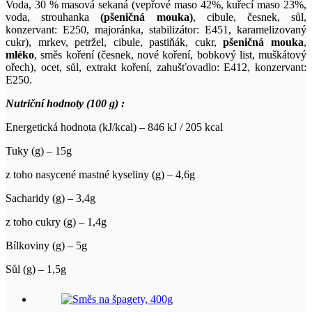
Voda, 30 % masová sekaná (vepřové maso 42%, kuřecí maso 23%,
voda, strouhanka
(pšeničná mouka)
, cibule, česnek, sůl,
konzervant: E250, majoránka, stabilizátor: E451, karamelizovaný
cukr), mrkev, petržel, cibule, pastiňák, cukr,
pšeničná mouka
,
mléko
, směs koření (česnek, nové koření, bobkový list, muškátový
ořech), ocet, sůl, extrakt koření, zahušťovadlo: E412, konzervant:
E250.
Nutriční hodnoty (100 g) :
Energetická hodnota (kJ/kcal) – 846 kJ / 205 kcal
Tuky (g) – 15g
z toho nasycené mastné kyseliny (g) – 4,6g
Sacharidy (g) – 3,4g
z toho cukry (g) – 1,4g
Bílkoviny (g) – 5g
Sůl (g) – 1,5g