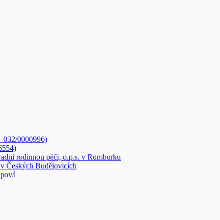
3_032/0000996)
6554)
radní rodinnou péči, o.p.s. v Rumburku
v Českých Budějovicích
ipová