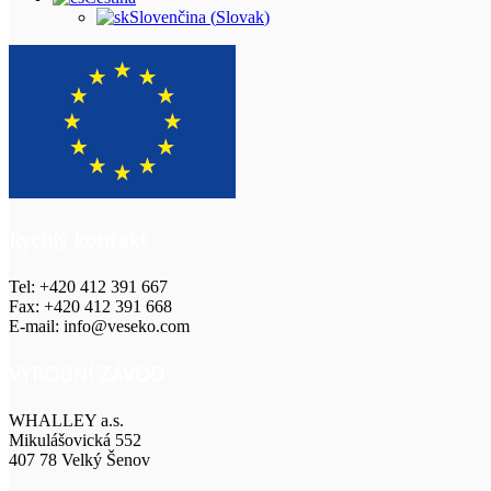
Slovenčina
(
Slovak
)
Rychlý kontakt
Tel: +420 412 391 667
Fax: +420 412 391 668
E-mail: info@veseko.com
VÝROBNÍ ZÁVOD
WHALLEY a.s.
Mikulášovická 552
407 78 Velký Šenov