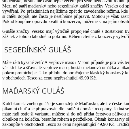
studentské, nestíháme často teplé večeře pro sebe nebo svou rodinu př
Mezi ně patří maďarský nebo segedínský guláš značky Veseko od spol
vyváření. Po prázdninách najíždíme zpět do zavedeného režimu, kde 
si chtěli dopřát, ale často je nestíháme připravit. Mohou je však 
Pokud koupíme opravdu kvalitní konzervu, můžeme si na jejím obsahu 
Guláše značky Veseko mají výtečně propojené chutě s dostatkem kv
zážitek z tohoto lahodného pokrmu. Během chvíle z konzervy vytvoří
SEGEDÍNSKÝ GULÁŠ
Máte rádi kysané zelí? A vepřové maso? V tom případě je pro vás t
vás křehké a šťavnaté vepřové maso, hustá smetanová omáčka a pikan
pokrm promíchejte. Jako přílohu doporučujeme klasický houskový kne
v obchodech Tesco za cenu nepřesahující 49,90 Kč.
MAĎARSKÝ GULÁŠ
Kolébkou slavného guláše je samozřejmě Maďarsko, ale i v české ku
pikantní chuť a je připravován dle tradiční domácí receptury. Jedná s
máte rádi ostřejší variantu, můžete si do něj přidat čerstvou pálivo
cibulkou na kolečka, beraním rohem a petrželkou. Obsah konzervy oh
zakoupíte v obchodech Tesco za cenu nepřesahující 49,90 Kč. Tradičn