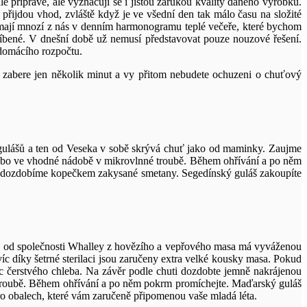
lé přípravě, ale vyznačují se i jistou zárukou kvality daného výrobku.
řijdou vhod, zvláště když je ve všední den tak málo času na složité
í mají mnozí z nás v denním harmonogramu teplé večeře, které bychom
blíbené. V dnešní době už nemusí představovat pouze nouzové řešení.
 domácího rozpočtu.
 zabere jen několik minut a vy přitom nebudete ochuzeni o chuťový
 gulášů a ten od Veseka v sobě skrývá chuť jako od maminky. Zaujme
 nebo ve vhodné nádobě v mikrovlnné troubě. Během ohřívání a po něm
láš dozdobíme kopečkem zakysané smetany. Segedínský guláš zakoupíte
ko od společnosti Whalley z hovězího a vepřového masa má vyváženou
víc díky šetrné sterilaci jsou zaručeny extra velké kousky masa. Pokud
ajíc čerstvého chleba. Na závěr podle chuti dozdobte jemně nakrájenou
é troubě. Během ohřívání a po něm pokrm promíchejte. Maďarský guláš
ro obalech, které vám zaručeně připomenou vaše mladá léta.