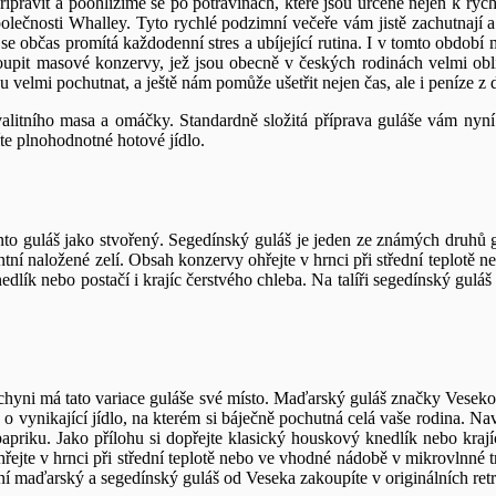
ipravit a poohlížíme se po potravinách, které jsou určené nejen k rych
ečnosti Whalley. Tyto rychlé podzimní večeře vám jistě zachutnají a p
se občas promítá každodenní stres a ubíjející rutina. I v tomto obdob
zastoupit masové konzervy, jež jsou obecně v českých rodinách velmi o
velmi pochutnat, a ještě nám pomůže ušetřit nejen čas, ale i peníze z
alitního masa a omáčky. Standardně složitá příprava guláše vám nyní
te plnohodnotné hotové jídlo.
ento guláš jako stvořený. Segedínský guláš je jeden ze známých druhů
tní naložené zelí. Obsah konzervy ohřejte v hrnci při střední teplotě
dlík nebo postačí i krajíc čerstvého chleba. Na talíři segedínský gu
chyni má tato variace guláše své místo. Maďarský guláš značky Vese
e o vynikající jídlo, na kterém si báječně pochutná celá vaše rodina. Na
u papriku. Jako přílohu si dopřejte klasický houskový knedlík nebo kr
řejte v hrnci při střední teplotě nebo ve vhodné nádobě v mikrovlnn
í maďarský a segedínský guláš od Veseka zakoupíte v originálních ret