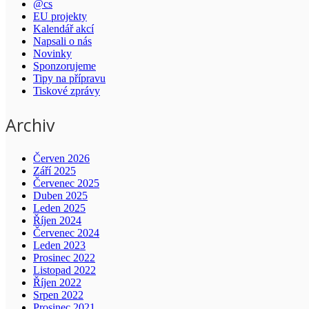
@cs
EU projekty
Kalendář akcí
Napsali o nás
Novinky
Sponzorujeme
Tipy na přípravu
Tiskové zprávy
Archiv
Červen 2026
Září 2025
Červenec 2025
Duben 2025
Leden 2025
Říjen 2024
Červenec 2024
Leden 2023
Prosinec 2022
Listopad 2022
Říjen 2022
Srpen 2022
Prosinec 2021