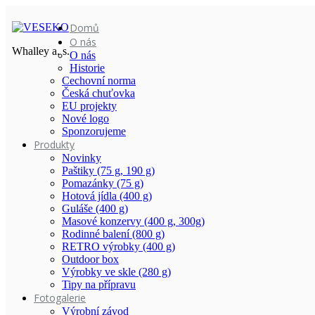
Domů
O nás
Whalley a. s.
O nás
Historie
Cechovní norma
Česká chuťovka
EU projekty
Nové logo
Sponzorujeme
Produkty
Novinky
Paštiky (75 g, 190 g)
Pomazánky (75 g)
Hotová jídla (400 g)
Guláše (400 g)
Masové konzervy (400 g, 300g)
Rodinné balení (800 g)
RETRO výrobky (400 g)
Outdoor box
Výrobky ve skle (280 g)
Tipy na přípravu
Fotogalerie
Výrobní závod