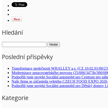
Hledání
Poslední příspěvky
Transformace společnosti WHALLEY a.s. (CZ.10.02.01/00/2
Modernizace zpracovatelského provozu (25/006/3473b/300/00
Podpořili jsme projekt Sociální automobil pro Centrum pro náh
Naše firma se zúčastnila veletrhu CZECH FOOD EXPO 2026 
Podpořili jsme projekt Sociální automobil pro Dětský domov L
Kategorie