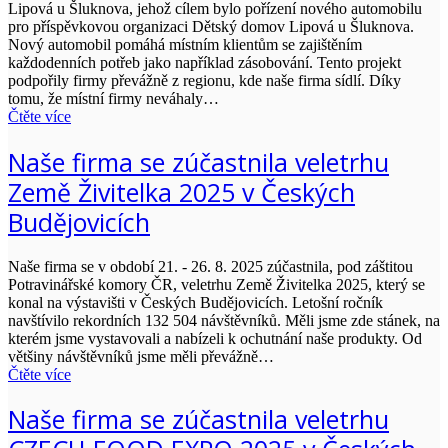
Lipová u Šluknova, jehož cílem bylo pořízení nového automobilu
pro příspěvkovou organizaci Dětský domov Lipová u Šluknova.
Nový automobil pomáhá místním klientům se zajištěním
každodenních potřeb jako například zásobování. Tento projekt
podpořily firmy převážně z regionu, kde naše firma sídlí. Díky
tomu, že místní firmy neváhaly…
Čtěte více
Naše firma se zúčastnila veletrhu
Země Živitelka 2025 v Českých
Budějovicích
Naše firma se v období 21. - 26. 8. 2025 zúčastnila, pod záštitou
Potravinářské komory ČR, veletrhu Země Živitelka 2025, který se
konal na výstavišti v Českých Budějovicích. Letošní ročník
navštívilo rekordních 132 504 návštěvníků. Měli jsme zde stánek, na
kterém jsme vystavovali a nabízeli k ochutnání naše produkty. Od
většiny návštěvníků jsme měli převážně…
Čtěte více
Naše firma se zúčastnila veletrhu