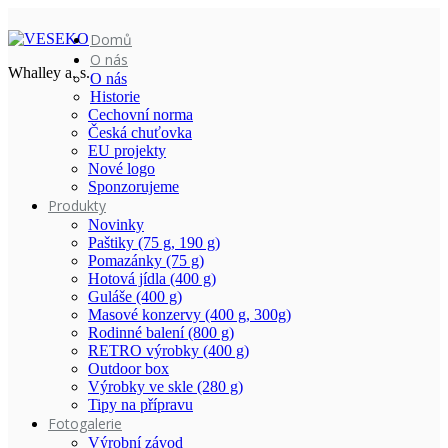
Domů
O nás
Whalley a. s.
O nás
Historie
Cechovní norma
Česká chuťovka
EU projekty
Nové logo
Sponzorujeme
Produkty
Novinky
Paštiky (75 g, 190 g)
Pomazánky (75 g)
Hotová jídla (400 g)
Guláše (400 g)
Masové konzervy (400 g, 300g)
Rodinné balení (800 g)
RETRO výrobky (400 g)
Outdoor box
Výrobky ve skle (280 g)
Tipy na přípravu
Fotogalerie
Výrobní závod