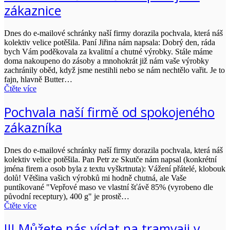
zákaznice
Dnes do e-mailové schránky naší firmy dorazila pochvala, která náš
kolektiv velice potěšila. Paní Jiřina nám napsala: Dobrý den, ráda
bych Vám poděkovala za kvalitní a chutné výrobky. Stále máme
doma nakoupeno do zásoby a mnohokrát již nám vaše výrobky
zachránily oběd, když jsme nestihli nebo se nám nechtělo vařit. Je to
fajn, hlavně Butter…
Čtěte více
Pochvala naší firmě od spokojeného
zákazníka
Dnes do e-mailové schránky naší firmy dorazila pochvala, která náš
kolektiv velice potěšila. Pan Petr ze Skutče nám napsal (konkrétní
jména firem a osob byla z textu vyškrtnuta): Vážení přátelé, klobouk
dolů! Většina vašich výrobků mi hodně chutná, ale Vaše
puntíkované "Vepřové maso ve vlastní šťávě 85% (vyrobeno dle
původní receptury), 400 g" je prostě…
Čtěte více
!!! Můžete nás vídat na tramvaji v