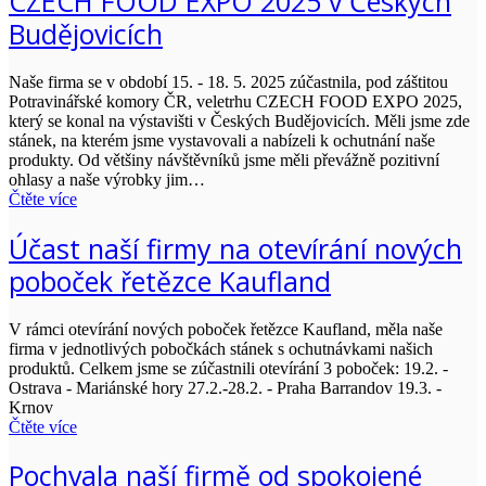
CZECH FOOD EXPO 2025 v Českých
Budějovicích
Naše firma se v období 15. - 18. 5. 2025 zúčastnila, pod záštitou
Potravinářské komory ČR, veletrhu CZECH FOOD EXPO 2025,
který se konal na výstavišti v Českých Budějovicích. Měli jsme zde
stánek, na kterém jsme vystavovali a nabízeli k ochutnání naše
produkty. Od většiny návštěvníků jsme měli převážně pozitivní
ohlasy a naše výrobky jim…
Čtěte více
Účast naší firmy na otevírání nových
poboček řetězce Kaufland
V rámci otevírání nových poboček řetězce Kaufland, měla naše
firma v jednotlivých pobočkách stánek s ochutnávkami našich
produktů. Celkem jsme se zúčastnili otevírání 3 poboček: 19.2. -
Ostrava - Mariánské hory 27.2.-28.2. - Praha Barrandov 19.3. -
Krnov
Čtěte více
Pochvala naší firmě od spokojené