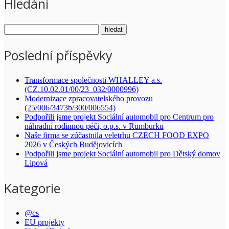
Hledání
Poslední příspěvky
Transformace společnosti WHALLEY a.s.
(CZ.10.02.01/00/23_032/0000996)
Modernizace zpracovatelského provozu
(25/006/3473b/300/006554)
Podpořili jsme projekt Sociální automobil pro Centrum pro
náhradní rodinnou péči, o.p.s. v Rumburku
Naše firma se zúčastnila veletrhu CZECH FOOD EXPO
2026 v Českých Budějovicích
Podpořili jsme projekt Sociální automobil pro Dětský domov
Lipová
Kategorie
@cs
EU projekty