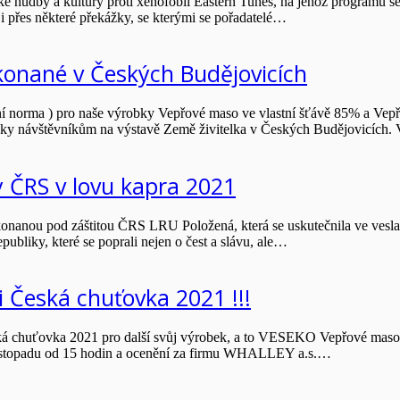
é hudby a kultury proti xenofobii Eastern Tunes, na jehož programu se
 i přes některé překážky, se kterými se pořadatelé…
konané v Českých Budějovicích
ní norma ) pro naše výrobky Vepřové maso ve vlastní šťávě 85% a Vep
bky návštěvníkům na výstavě Země živitelka v Českých Budějovicích.
y ČRS v lovu kapra 2021
nanou pod záštitou ČRS LRU Položená, která se uskutečnila ve veslař
ubliky, které se poprali nejen o čest a slávu, ale…
i Česká chuťovka 2021 !!!
á chuťovka 2021 pro další svůj výrobek, a to VESEKO Vepřové maso n
 listopadu od 15 hodin a ocenění za firmu WHALLEY a.s.…