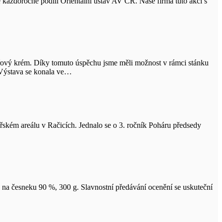
 každoročně podílí Orientální ústav AV ČR. Naše firma tuto akci s
řový krém. Díky tomuto úspěchu jsme měli možnost v rámci stánku
 Výstava se konala ve…
ském areálu v Račicích. Jednalo se o 3. ročník Poháru předsedy
a česneku 90 %, 300 g. Slavnostní předávání ocenění se uskuteční