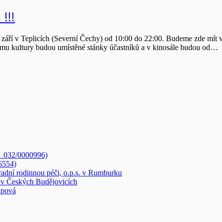
!!!
4. září v Teplicích (Severní Čechy) od 10:00 do 22:00. Budeme zde mít
domu kultury budou umístěné stánky účastníků a v kinosále budou od…
3_032/0000996)
6554)
radní rodinnou péči, o.p.s. v Rumburku
v Českých Budějovicích
ipová