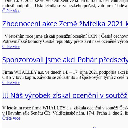
Dne 10. 7. 2021 se ve Velkém Šenově konal 6. ročník festivalu asijsk
radostí podpořila. Uskutečnila se za hezkého počasí, v dobré náladě a
Čtěte více
Zhodnocení akce Země živitelka 2021 
V letošním roce jsme získali prestižní ocenění ČCN ( Česká cechov
Potravinářské komory České republiky představit naše oceněné výro
Čtěte více
Sponzorovali jsme akci Pohár předsed
Firma WHALLEY a.s. ve dnech 14. – 17. října 2021 podpořila akci ko
ČRS v lovu kapra. Závodu se zúčastnilo 33 špičkových týmů z celé rep
Čtěte více
!!! Náš výrobek získal ocenění v soutěž
V letošním roce firma WHALLEY a.s. získala ocenění v soutěži Česk
v Hlavním sále Senátu ČR, Valdštejnské nám. 17/4, Praha 1, dne 2.
Čtěte více