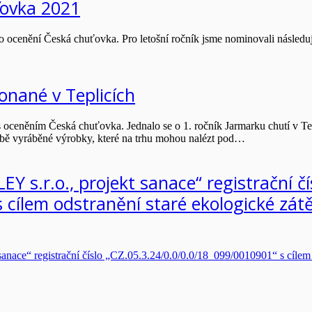
ťovka 2021
žního ocenění Česká chuťovka. Pro letošní ročník jsme nominovali nás
onané v Teplicích
eněním Česká chuťovka. Jednalo se o 1. ročník Jarmarku chutí v Tep
 době vyráběné výrobky, které na trhu mohou nalézt pod…
Y s.r.o., projekt sanace“ registrační čí
 cílem odstranění staré ekologické zá