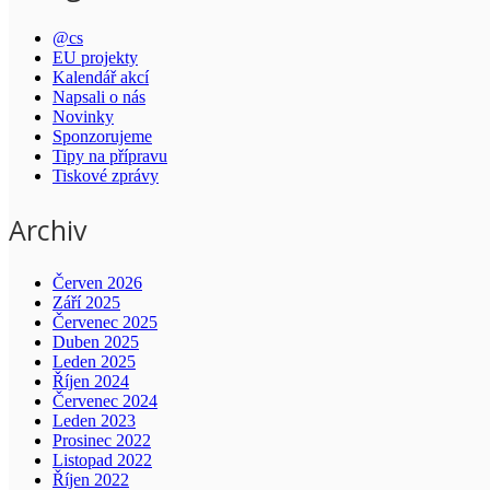
@cs
EU projekty
Kalendář akcí
Napsali o nás
Novinky
Sponzorujeme
Tipy na přípravu
Tiskové zprávy
Archiv
Červen 2026
Září 2025
Červenec 2025
Duben 2025
Leden 2025
Říjen 2024
Červenec 2024
Leden 2023
Prosinec 2022
Listopad 2022
Říjen 2022