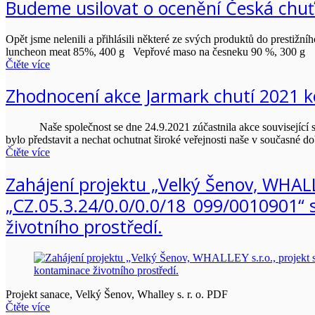
Budeme usilovat o ocenění Česká chu
Opět jsme nelenili a přihlásili některé ze svých produktů do presti
luncheon meat 85%, 400 g Vepřové maso na česneku 90 %, 300 g
Čtěte více
Zhodnocení akce Jarmark chutí 2021 k
Naše společnost se dne 24.9.2021 zúčastnila akce související s oc
bylo představit a nechat ochutnat široké veřejnosti naše v současné
Čtěte více
Zahájení projektu „Velký Šenov, WHALLE
„CZ.05.3.24/0.0/0.0/18_099/0010901“ s
životního prostředí.
Projekt sanace, Velký Šenov, Whalley s. r. o. PDF
Čtěte více