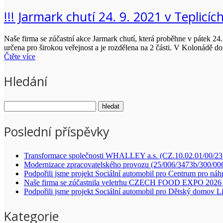
!!! Jarmark chutí 24. 9. 2021 v Teplicích 
Naše firma se zúčastní akce Jarmark chutí, která proběhne v pátek 2
určena pro širokou veřejnost a je rozdělena na 2 části. V Kolonádě 
Čtěte více
Hledání
Poslední příspěvky
Transformace společnosti WHALLEY a.s. (CZ.10.02.01/00/2
Modernizace zpracovatelského provozu (25/006/3473b/300/00
Podpořili jsme projekt Sociální automobil pro Centrum pro náh
Naše firma se zúčastnila veletrhu CZECH FOOD EXPO 2026 
Podpořili jsme projekt Sociální automobil pro Dětský domov L
Kategorie