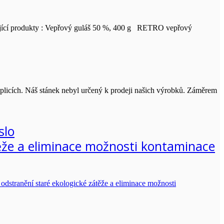
ledující produkty : Vepřový guláš 50 %, 400 g RETRO vepřový
licích. Náš stánek nebyl určený k prodeji našich výrobků. Záměrem
slo
těže a eliminace možnosti kontaminace