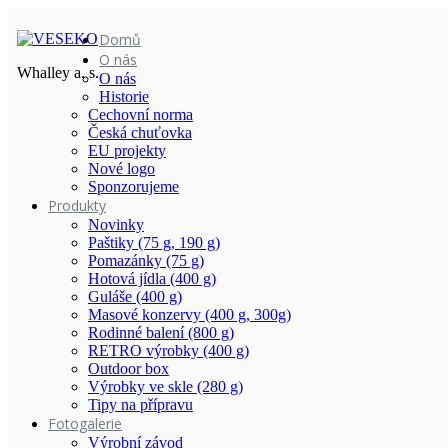
Domů
O nás
Whalley a. s.
O nás
Historie
Cechovní norma
Česká chuťovka
EU projekty
Nové logo
Sponzorujeme
Produkty
Novinky
Paštiky (75 g, 190 g)
Pomazánky (75 g)
Hotová jídla (400 g)
Guláše (400 g)
Masové konzervy (400 g, 300g)
Rodinné balení (800 g)
RETRO výrobky (400 g)
Outdoor box
Výrobky ve skle (280 g)
Tipy na přípravu
Fotogalerie
Výrobní závod